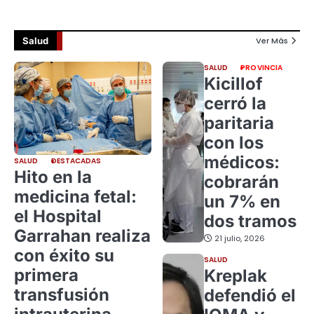
Salud
Ver Más
SALUD
PROVINCIA
Kicillof
cerró la
paritaria
con los
médicos:
SALUD
DESTACADAS
Hito en la
cobrarán
medicina fetal:
un 7% en
el Hospital
dos tramos
Garrahan realiza
21 julio, 2026
con éxito su
SALUD
primera
Kreplak
transfusión
defendió el