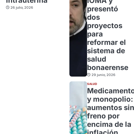
intrauterina
IOMA y
presentó
26 julio, 2026
dos
proyectos
para
reformar el
sistema de
salud
bonaerense
29 junio, 2026
SALUD
Medicament
y monopolio:
aumentos si
freno por
encima de la
inflación