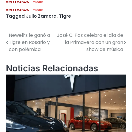
DESTACADAS
TIGRE
DESTACADAS
TIGRE
Tagged
Julio Zamora
,
Tigre
Newell’s le ganó a
José C. Paz celebro el día de
Navegación
Tigre en Rosario y
la Primavera con un gran
de
con polémica
show de música
entradas
Noticias Relacionadas