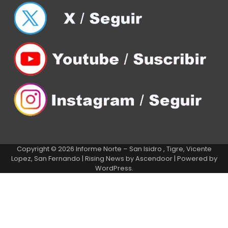
Copyright © 2026
Informe Norte – San Isidro , Tigre, Vicente
Lopez, San Fernando
| Rising News by
Ascendoor
| Powered by
WordPress
.