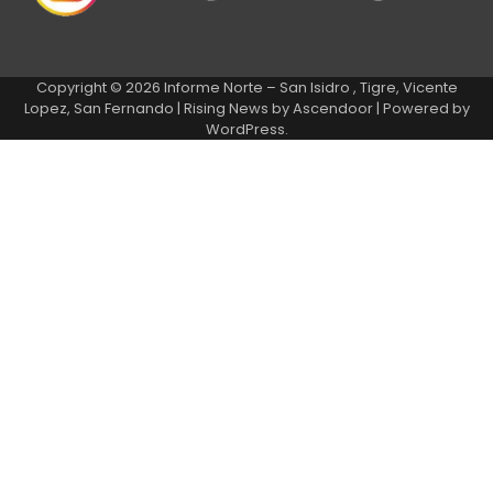
Copyright © 2026
Informe Norte – San Isidro , Tigre, Vicente
Lopez, San Fernando
| Rising News by
Ascendoor
| Powered by
WordPress
.