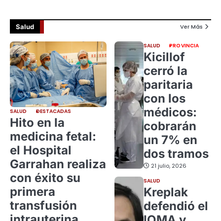
Salud
Ver Más
SALUD
PROVINCIA
Kicillof
cerró la
paritaria
con los
médicos:
SALUD
DESTACADAS
Hito en la
cobrarán
medicina fetal:
un 7% en
el Hospital
dos tramos
Garrahan realiza
21 julio, 2026
con éxito su
SALUD
primera
Kreplak
transfusión
defendió el
intrauterina
IOMA y