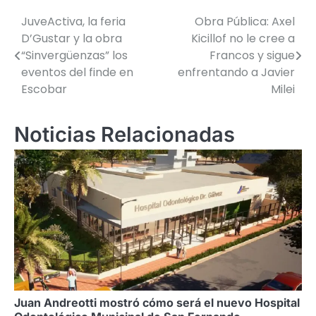
JuveActiva, la feria
Obra Pública: Axel
Navegación
D’Gustar y la obra
Kicillof no le cree a
de
“Sinvergüenzas” los
Francos y sigue
eventos del finde en
enfrentando a Javier
entradas
Escobar
Milei
Noticias Relacionadas
Juan Andreotti mostró cómo será el nuevo Hospital