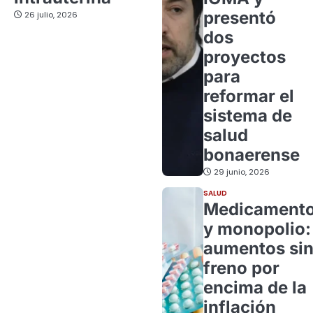
presentó
26 julio, 2026
dos
proyectos
para
reformar el
sistema de
salud
bonaerense
29 junio, 2026
SALUD
Medicament
y monopolio:
aumentos si
freno por
encima de la
inflación