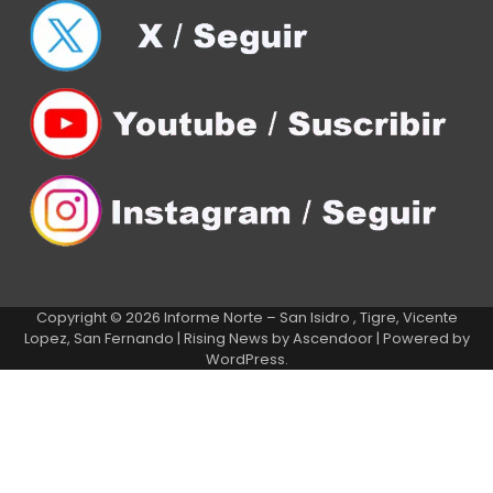
Copyright © 2026
Informe Norte – San Isidro , Tigre, Vicente
Lopez, San Fernando
| Rising News by
Ascendoor
| Powered by
WordPress
.