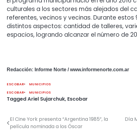
El programa municipal nació en el año 2016 c
culturales a los sectores más alejados del c
referentes, vecinos y vecinas. Durante esto
distintos aspectos: cantidad de talleres, var
espacios, logrando alcanzar el número de 200 
Redacción: Informe Norte / www.informenorte.com.ar
ESCOBAR
MUNICIPIOS
ESCOBAR
MUNICIPIOS
Tagged
Ariel Sujarchuk
,
Escobar
El Cine York presenta “Argentina 1985”, la
Día M
Navegación
película nominada a los Óscar
de