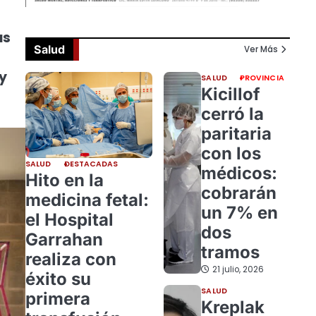
as
Salud
Ver Más
y
SALUD
PROVINCIA
Kicillof
cerró la
paritaria
con los
SALUD
DESTACADAS
médicos:
Hito en la
cobrarán
medicina fetal:
un 7% en
el Hospital
dos
Garrahan
tramos
realiza con
21 julio, 2026
éxito su
SALUD
primera
Kreplak