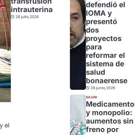
transfusión
defendió el
intrauterina
IOMA y
26 julio, 2026
presentó
dos
proyectos
para
reformar el
sistema de
salud
bonaerense
29 junio, 2026
SALUD
Medicamento
y monopolio:
aumentos sin
y el
freno por