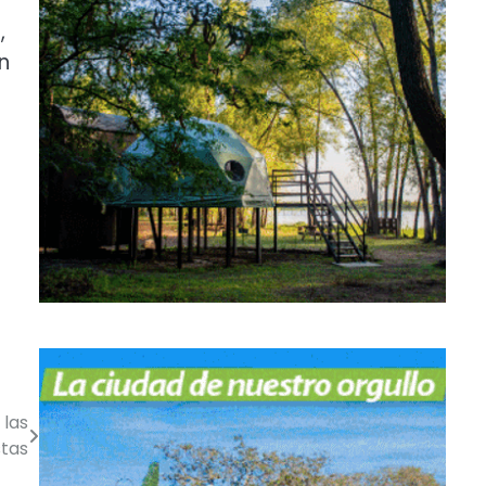
,
n
 las
stas