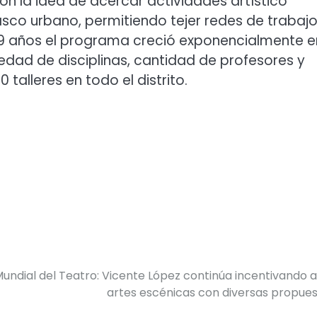
on la idea de acercar actividades artístico
asco urbano, permitiendo tejer redes de trabajo
s 9 años el programa creció exponencialmente e
iedad de disciplinas, cantidad de profesores y
talleres en todo el distrito.
undial del Teatro: Vicente López continúa incentivando a
artes escénicas con diversas propue