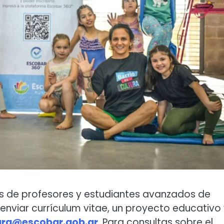
es de profesores y estudiantes avanzados de
enviar currículum vitae, un proyecto educativo 
tura@escobar.gob.ar
. Para consultas sobre el