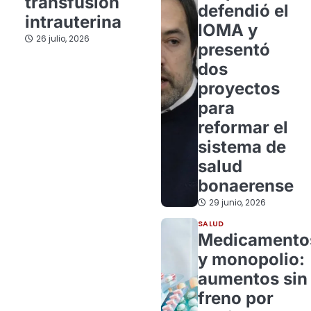
transfusión
defendió el
intrauterina
IOMA y
26 julio, 2026
presentó
dos
proyectos
para
reformar el
sistema de
salud
bonaerense
29 junio, 2026
SALUD
Medicamento
y monopolio:
aumentos sin
freno por