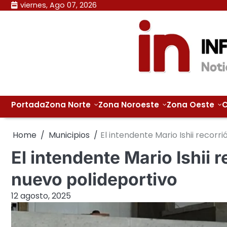
Skip
viernes, Ago 07, 2026
to
content
Portada
Zona Norte
Zona Noroeste
Zona Oeste
C
Home
Municipios
El intendente Mario Ishii recorr
El intendente Mario Ishii 
nuevo polideportivo
12 agosto, 2025