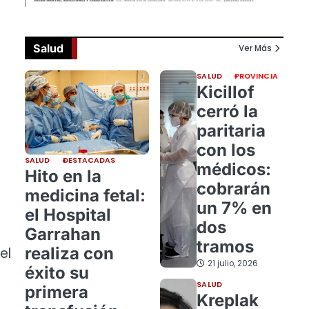
Salud
Ver Más
SALUD
PROVINCIA
Kicillof
cerró la
paritaria
con los
SALUD
DESTACADAS
médicos:
Hito en la
cobrarán
medicina fetal:
un 7% en
el Hospital
dos
Garrahan
tramos
realiza con
el
21 julio, 2026
éxito su
SALUD
primera
Kreplak