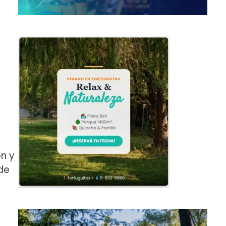
ón y
de