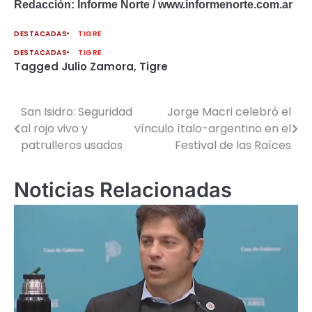
Redacción: Informe Norte / www.informenorte.com.ar
DESTACADAS
TIGRE
DESTACADAS
TIGRE
Tagged
Julio Zamora
,
Tigre
San Isidro: Seguridad
Jorge Macri celebró el
Navegación
al rojo vivo y
vínculo ítalo-argentino en el
de
patrulleros usados
Festival de las Raíces
entradas
Noticias Relacionadas