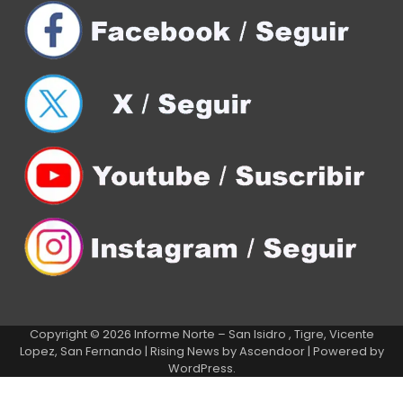
Copyright © 2026
Informe Norte – San Isidro , Tigre, Vicente
Lopez, San Fernando
| Rising News by
Ascendoor
| Powered by
WordPress
.