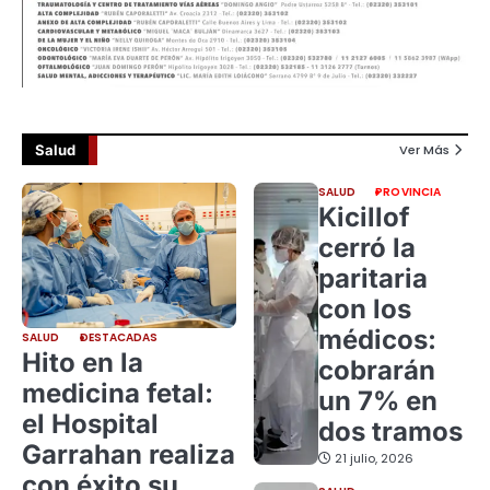
Salud
Ver Más
SALUD
PROVINCIA
Kicillof
cerró la
paritaria
con los
médicos:
SALUD
DESTACADAS
Hito en la
cobrarán
medicina fetal:
un 7% en
el Hospital
dos tramos
Garrahan realiza
21 julio, 2026
con éxito su