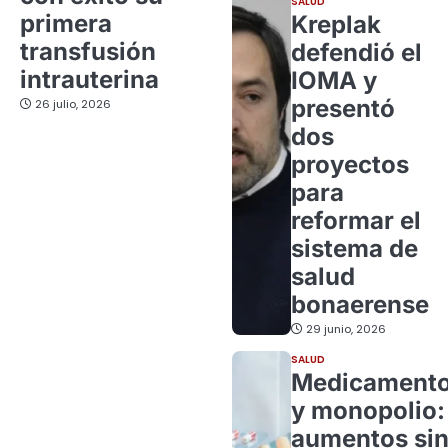
SALUD
primera
Kreplak
transfusión
defendió el
intrauterina
IOMA y
presentó
26 julio, 2026
dos
proyectos
para
reformar el
sistema de
salud
bonaerense
29 junio, 2026
SALUD
Medicament
y monopolio:
aumentos si