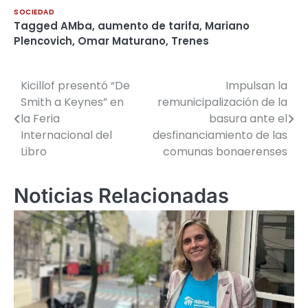
SOCIEDAD
Tagged
AMba
,
aumento de tarifa
,
Mariano
Plencovich
,
Omar Maturano
,
Trenes
Kicillof presentó “De
Impulsan la
Navegación
Smith a Keynes” en
remunicipalización de la
de
la Feria
basura ante el
Internacional del
desfinanciamiento de las
entradas
Libro
comunas bonaerenses
Noticias Relacionadas