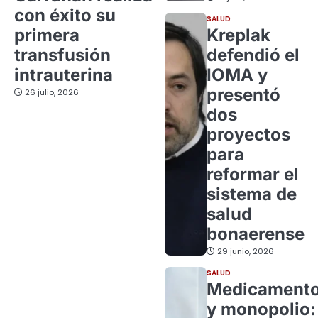
con éxito su
SALUD
primera
Kreplak
transfusión
defendió el
intrauterina
IOMA y
presentó
26 julio, 2026
dos
proyectos
para
reformar el
sistema de
salud
bonaerense
29 junio, 2026
SALUD
Medicament
y monopolio: