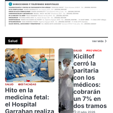
Salud
Ver Más
SALUD
PROVINCIA
Kicillof
cerró la
paritaria
con los
médicos:
SALUD
DESTACADAS
Hito en la
cobrarán
medicina fetal:
un 7% en
el Hospital
dos tramos
Garrahan realiza
21 julio, 2026