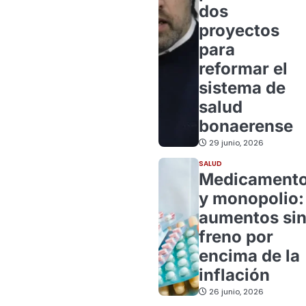
dos
proyectos
para
reformar el
sistema de
salud
bonaerense
29 junio, 2026
SALUD
Medicament
y monopolio:
aumentos si
freno por
encima de la
inflación
26 junio, 2026