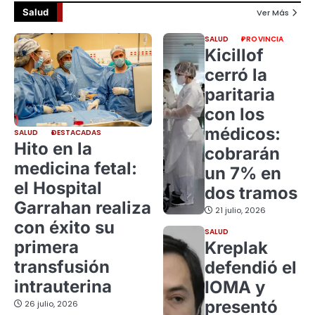
Salud
Ver Más
SALUD
PROVINCIA
Kicillof
cerró la
paritaria
con los
médicos:
SALUD
DESTACADAS
Hito en la
cobrarán
medicina fetal:
un 7% en
el Hospital
dos tramos
Garrahan realiza
21 julio, 2026
con éxito su
SALUD
primera
Kreplak
transfusión
defendió el
intrauterina
IOMA y
presentó
26 julio, 2026