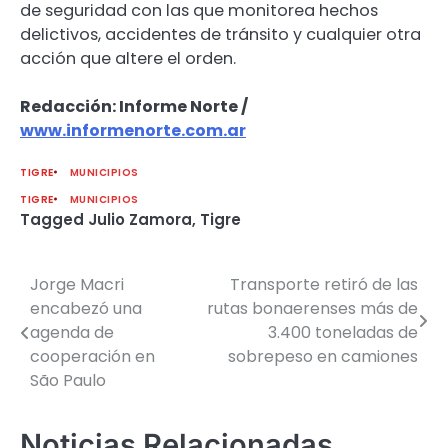
de seguridad con las que monitorea hechos
delictivos, accidentes de tránsito y cualquier otra
acción que altere el orden.
Redacción: Informe Norte /
www.informenorte.com.ar
TIGRE
MUNICIPIOS
TIGRE
MUNICIPIOS
Tagged
Julio Zamora
,
Tigre
Jorge Macri
Transporte retiró de las
Navegación
encabezó una
rutas bonaerenses más de
de
agenda de
3.400 toneladas de
cooperación en
sobrepeso en camiones
entradas
São Paulo
Noticias Relacionadas