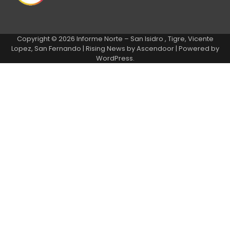
Copyright © 2026
Informe Norte – San Isidro , Tigre, Vicente
Lopez, San Fernando
| Rising News by
Ascendoor
| Powered by
WordPress
.