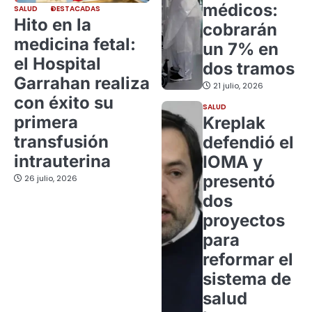
médicos:
SALUD
DESTACADAS
Hito en la
cobrarán
medicina fetal:
un 7% en
el Hospital
dos tramos
Garrahan realiza
21 julio, 2026
con éxito su
SALUD
primera
Kreplak
transfusión
defendió el
intrauterina
IOMA y
presentó
26 julio, 2026
dos
proyectos
para
reformar el
sistema de
salud