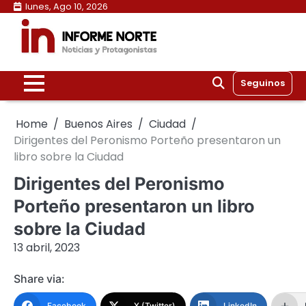
Skip
lunes, Ago 10, 2026
to
content
Seguinos
Home
Buenos Aires
Ciudad
Dirigentes del Peronismo Porteño presentaron un
libro sobre la Ciudad
Dirigentes del Peronismo
Porteño presentaron un libro
sobre la Ciudad
13 abril, 2023
Share via:
Facebook
X (Twitter)
LinkedIn