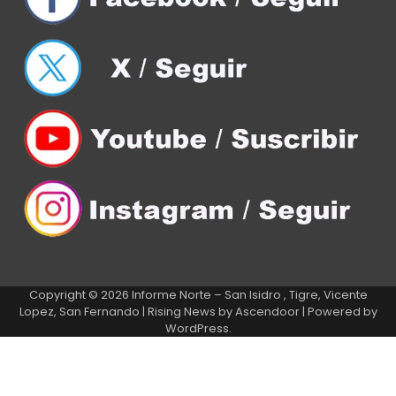
Copyright © 2026
Informe Norte – San Isidro , Tigre, Vicente
Lopez, San Fernando
| Rising News by
Ascendoor
| Powered by
WordPress
.