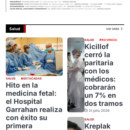
Salud
Ver Más
SALUD
PROVINCIA
Kicillof
cerró la
paritaria
con los
médicos:
SALUD
DESTACADAS
Hito en la
cobrarán
medicina fetal:
un 7% en
el Hospital
dos tramos
Garrahan realiza
21 julio, 2026
con éxito su
SALUD
primera
Kreplak