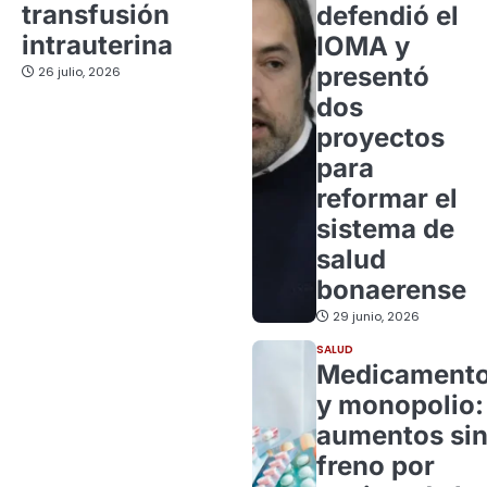
transfusión
defendió el
intrauterina
IOMA y
presentó
26 julio, 2026
dos
proyectos
para
reformar el
sistema de
salud
bonaerense
29 junio, 2026
SALUD
Medicament
y monopolio:
aumentos si
freno por