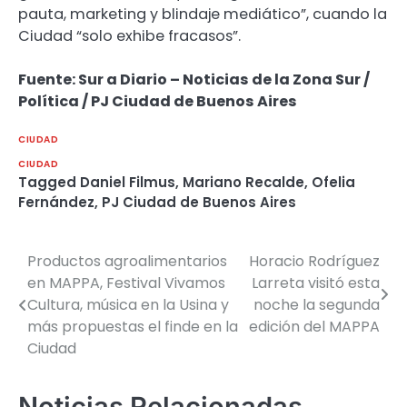
pauta, marketing y blindaje mediático”, cuando la
Ciudad “solo exhibe fracasos”.
Fuente: Sur a Diario – Noticias de la Zona Sur /
Política / PJ Ciudad de Buenos Aires
CIUDAD
CIUDAD
Tagged
Daniel Filmus
,
Mariano Recalde
,
Ofelia
Fernández
,
PJ Ciudad de Buenos Aires
Productos agroalimentarios
Horacio Rodríguez
Navegación
en MAPPA, Festival Vivamos
Larreta visitó esta
de
Cultura, música en la Usina y
noche la segunda
más propuestas el finde en la
edición del MAPPA
entradas
Ciudad
Noticias Relacionadas