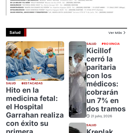
Salud
Ver Más
SALUD
PROVINCIA
Kicillof
cerró la
paritaria
con los
médicos:
SALUD
DESTACADAS
Hito en la
cobrarán
medicina fetal:
un 7% en
el Hospital
dos tramos
Garrahan realiza
21 julio, 2026
con éxito su
SALUD
primera
Kreplak