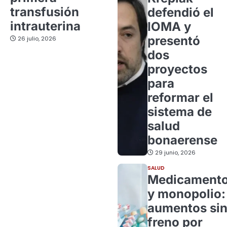
transfusión
defendió el
intrauterina
IOMA y
presentó
26 julio, 2026
dos
proyectos
para
reformar el
sistema de
salud
bonaerense
29 junio, 2026
SALUD
Medicament
y monopolio:
aumentos si
freno por