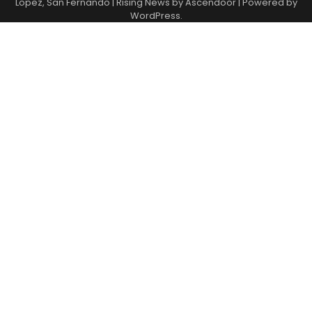
Lopez, San Fernando
| Rising News by
Ascendoor
| Powered by
WordPress
.