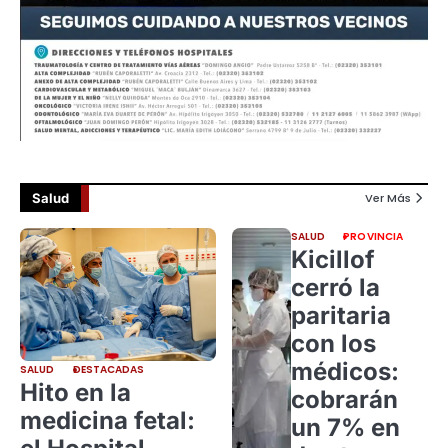
Salud
Ver Más
SALUD
PROVINCIA
Kicillof
cerró la
paritaria
con los
médicos:
SALUD
DESTACADAS
Hito en la
cobrarán
medicina fetal:
un 7% en