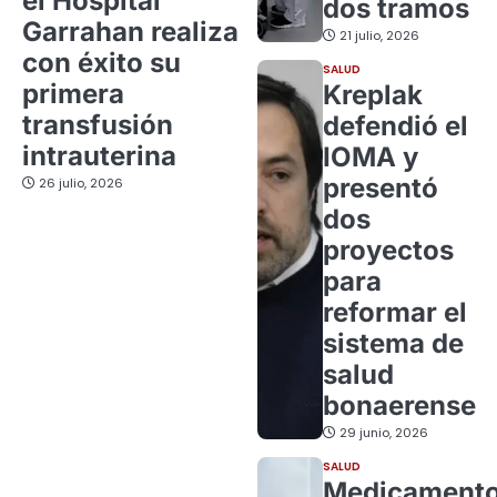
el Hospital
dos tramos
Garrahan realiza
21 julio, 2026
con éxito su
SALUD
primera
Kreplak
transfusión
defendió el
intrauterina
IOMA y
presentó
26 julio, 2026
dos
proyectos
para
reformar el
sistema de
salud
bonaerense
29 junio, 2026
SALUD
Medicament