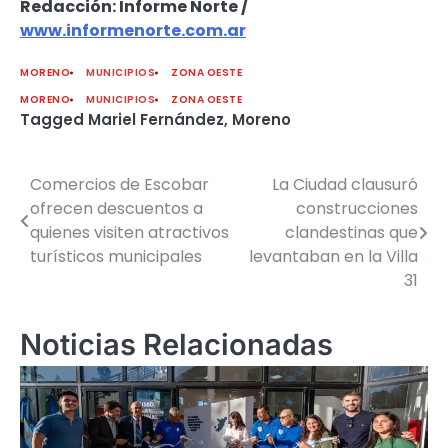
Redacción: Informe Norte /
www.informenorte.com.ar
MORENO
MUNICIPIOS
ZONA OESTE
MORENO
MUNICIPIOS
ZONA OESTE
Tagged
Mariel Fernández
,
Moreno
Comercios de Escobar
La Ciudad clausuró
Navegación
ofrecen descuentos a
construcciones
de
quienes visiten atractivos
clandestinas que
turísticos municipales
levantaban en la Villa
entradas
31
Noticias Relacionadas