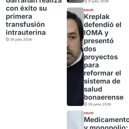
Garrahan realiza
21 julio, 2026
con éxito su
SALUD
primera
Kreplak
transfusión
defendió el
intrauterina
IOMA y
presentó
26 julio, 2026
dos
proyectos
para
reformar el
sistema de
salud
bonaerense
29 junio, 2026
SALUD
Medicament
y monopolio: