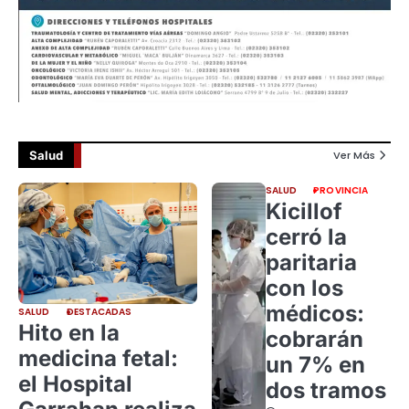
Salud
Ver Más
SALUD
PROVINCIA
Kicillof
cerró la
paritaria
con los
médicos:
SALUD
DESTACADAS
Hito en la
cobrarán
medicina fetal:
un 7% en
el Hospital
dos tramos