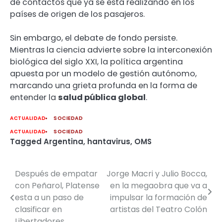
de contactos que ya se está realizando en los
países de origen de los pasajeros.
Sin embargo, el debate de fondo persiste.
Mientras la ciencia advierte sobre la interconexión
biológica del siglo XXI, la política argentina
apuesta por un modelo de gestión autónomo,
marcando una grieta profunda en la forma de
entender la
salud pública global
.
ACTUALIDAD
SOCIEDAD
ACTUALIDAD
SOCIEDAD
Tagged
Argentina
,
hantavirus
,
OMS
Después de empatar
Jorge Macri y Julio Bocca,
Navegación
con Peñarol, Platense
en la megaobra que va a
de
esta a un paso de
impulsar la formación de
clasificar en
artistas del Teatro Colón
entradas
Libertadores