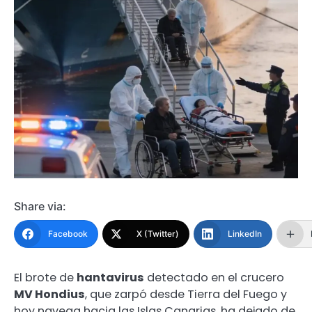
Share via:
Facebook
X (Twitter)
LinkedIn
El brote de
hantavirus
detectado en el crucero
MV Hondius
, que zarpó desde Tierra del Fuego y
hoy navega hacia las Islas Canarias, ha dejado de