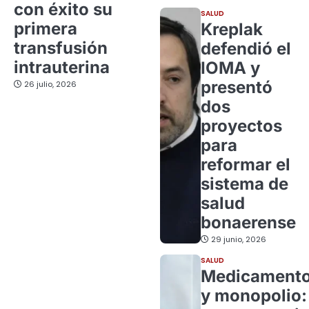
con éxito su
SALUD
primera
Kreplak
transfusión
defendió el
intrauterina
IOMA y
presentó
26 julio, 2026
dos
proyectos
para
reformar el
sistema de
salud
bonaerense
29 junio, 2026
SALUD
Medicament
y monopolio: