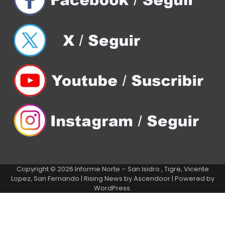
Copyright © 2026
Informe Norte – San Isidro , Tigre, Vicente
Lopez, San Fernando
| Rising News by
Ascendoor
| Powered by
WordPress
.