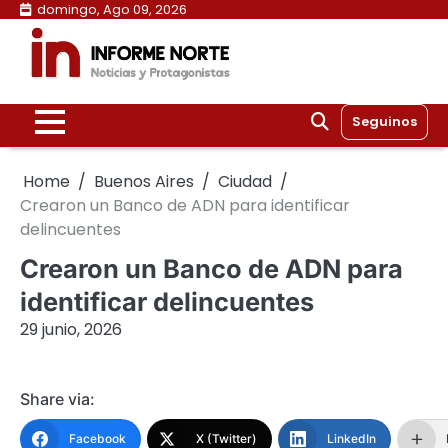
Skip
domingo, Ago 09, 2026
to
content
Seguinos
Home
Buenos Aires
Ciudad
Crearon un Banco de ADN para identificar
delincuentes
Crearon un Banco de ADN para
identificar delincuentes
29 junio, 2026
Share via:
Facebook
X (Twitter)
LinkedIn