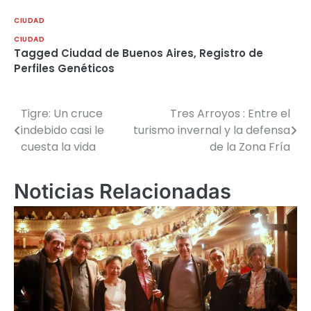
CIUDAD
CIUDAD
Tagged
Ciudad de Buenos Aires
,
Registro de
Perfiles Genéticos
Tigre: Un cruce
Tres Arroyos : Entre el
Navegación
indebido casi le
turismo invernal y la defensa
de
cuesta la vida
de la Zona Fría
entradas
Noticias Relacionadas