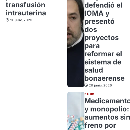
transfusión
defendió el
intrauterina
IOMA y
presentó
26 julio, 2026
dos
proyectos
para
reformar el
sistema de
salud
bonaerense
29 junio, 2026
SALUD
Medicament
y monopolio:
aumentos si
freno por