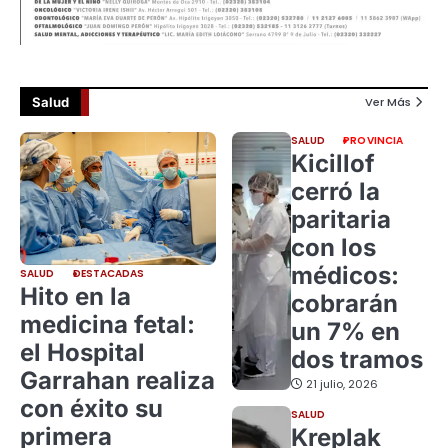
Salud
Ver Más
SALUD
PROVINCIA
Kicillof
cerró la
paritaria
con los
médicos:
SALUD
DESTACADAS
Hito en la
cobrarán
medicina fetal:
un 7% en
el Hospital
dos tramos
Garrahan realiza
21 julio, 2026
con éxito su
SALUD
primera
Kreplak