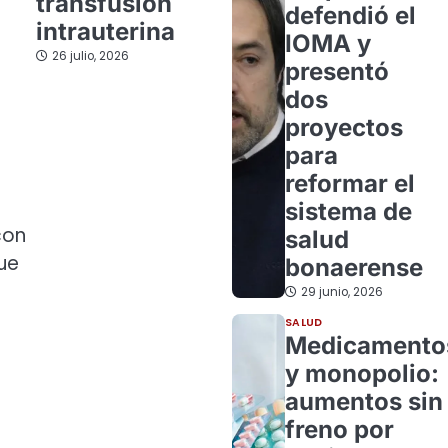
transfusión
defendió el
intrauterina
IOMA y
26 julio, 2026
presentó
dos
proyectos
para
reformar el
sistema de
con
salud
ue
bonaerense
29 junio, 2026
SALUD
Medicamento
y monopolio:
aumentos sin
freno por