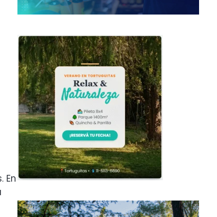
. En
a