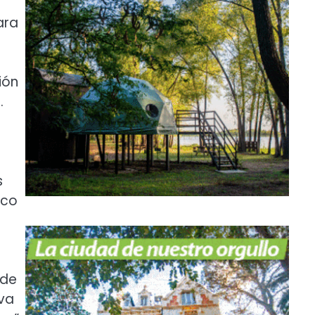
ara
ión
.
s
rco
 de
iva