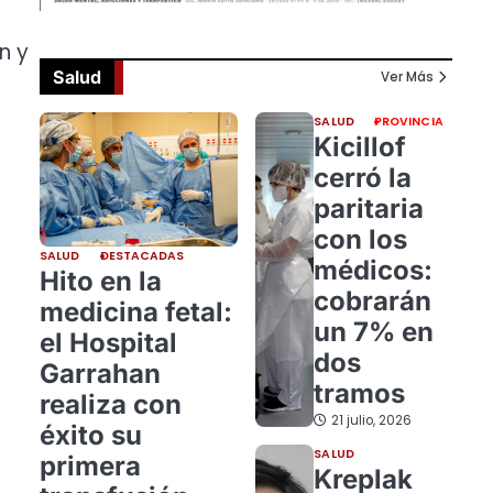
n y
Salud
Ver Más
SALUD
PROVINCIA
Kicillof
cerró la
paritaria
con los
SALUD
DESTACADAS
médicos:
Hito en la
cobrarán
medicina fetal:
un 7% en
el Hospital
dos
Garrahan
tramos
realiza con
21 julio, 2026
éxito su
SALUD
primera
Kreplak