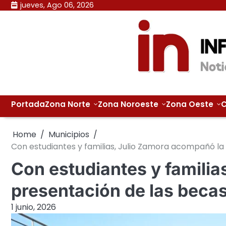
Skip
jueves, Ago 06, 2026
to
content
Portada
Zona Norte
Zona Noroeste
Zona Oeste
C
Home
Municipios
Con estudiantes y familias, Julio Zamora acompañó la
Con estudiantes y famili
presentación de las beca
1 junio, 2026