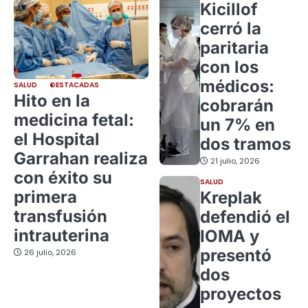
Kicillof
cerró la
paritaria
con los
médicos:
SALUD
DESTACADAS
Hito en la
cobrarán
medicina fetal:
un 7% en
el Hospital
dos tramos
Garrahan realiza
21 julio, 2026
con éxito su
SALUD
primera
Kreplak
transfusión
defendió el
intrauterina
IOMA y
presentó
26 julio, 2026
dos
proyectos