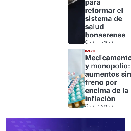
para
reformar el
sistema de
salud
bonaerense
29 junio, 2026
SALUD
Medicament
y monopolio:
aumentos si
freno por
encima de la
inflación
26 junio, 2026