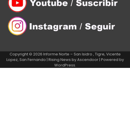
Copyright © 2026
Informe Norte – San Isidro , Tigre, Vicente
Lopez, San Fernando
| Rising News by
Ascendoor
| Powered by
WordPress
.