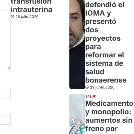
transfusión
defendió el
intrauterina
IOMA y
26 julio, 2026
presentó
dos
proyectos
para
reformar el
sistema de
salud
bonaerense
29 junio, 2026
SALUD
Medicamento
y monopolio:
aumentos sin
freno por