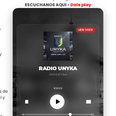
ESCUCHANOS AQUI -
Dale play
e
y
s de
l y