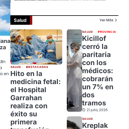
Salud
Ver Más
SALUD
PROVINCIA
Kicillof
iana
cerró la
rza
paritaria
con los
dIn
SALUD
DESTACADAS
a
médicos:
Hito en la
ia en
cobrarán
medicina fetal:
un 7% en
el Hospital
dos
Garrahan
tramos
realiza con
21 julio, 2026
éxito su
SALUD
primera
Kreplak