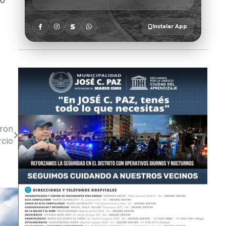
do
aron
rcio