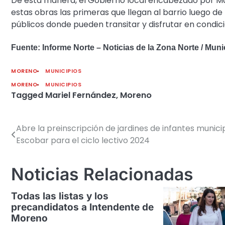
De esta manera, el Gobierno local encabezado por Ma
estas obras las primeras que llegan al barrio luego de
públicos donde pueden transitar y disfrutar en condic
Fuente: Informe Norte – Noticias de la Zona Norte / Mun
MORENO
MUNICIPIOS
MORENO
MUNICIPIOS
Tagged
Mariel Fernández
,
Moreno
Abre la preinscripción de jardines de infantes munici
Navegación
Escobar para el ciclo lectivo 2024
de
entradas
Noticias Relacionadas
Todas las listas y los
precandidatos a Intendente de
Moreno