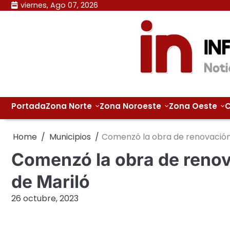
Skip
viernes, Ago 07, 2026
to
content
Portada
Zona Norte
Zona Noroeste
Zona Oeste
C
Home
Municipios
Comenzó la obra de renovación 
Comenzó la obra de renov
de Mariló
26 octubre, 2023