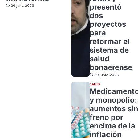
presentó
26 julio, 2026
dos
proyectos
para
reformar el
sistema de
salud
bonaerense
29 junio, 2026
SALUD
Medicament
y monopolio:
aumentos si
freno por
encima de la
inflación