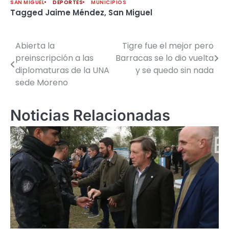
SAN MIGUEL
DEPORTES
MUNICIPIOS
Tagged
Jaime Méndez
,
San Miguel
Abierta la
Tigre fue el mejor pero
Navegación
preinscripción a las
Barracas se lo dio vuelta
de
diplomaturas de la UNA
y se quedo sin nada
sede Moreno
entradas
Noticias Relacionadas