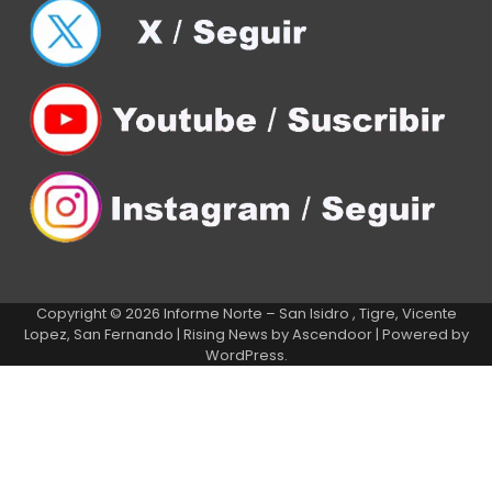
Copyright © 2026
Informe Norte – San Isidro , Tigre, Vicente
Lopez, San Fernando
| Rising News by
Ascendoor
| Powered by
WordPress
.