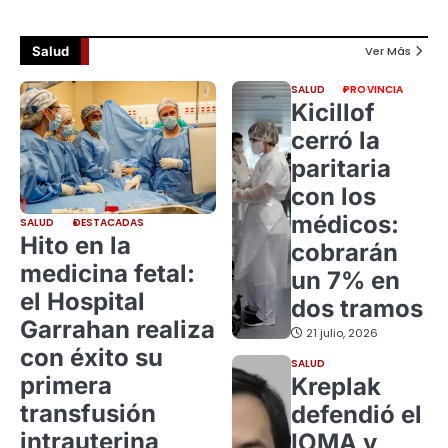
Salud
Ver Más
SALUD
PROVINCIA
Kicillof
cerró la
paritaria
con los
médicos:
SALUD
DESTACADAS
Hito en la
cobrarán
medicina fetal:
un 7% en
el Hospital
dos tramos
Garrahan realiza
21 julio, 2026
con éxito su
SALUD
primera
Kreplak
transfusión
defendió el
intrauterina
IOMA y