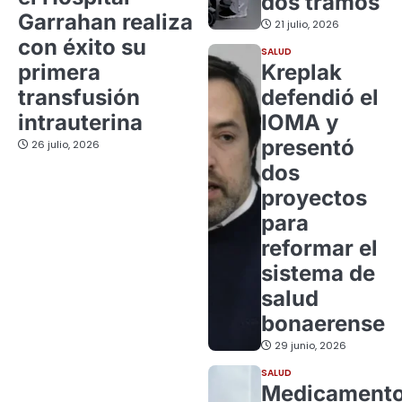
dos tramos
Garrahan realiza
21 julio, 2026
con éxito su
SALUD
primera
Kreplak
transfusión
defendió el
intrauterina
IOMA y
presentó
26 julio, 2026
dos
proyectos
para
reformar el
sistema de
salud
bonaerense
29 junio, 2026
SALUD
Medicament