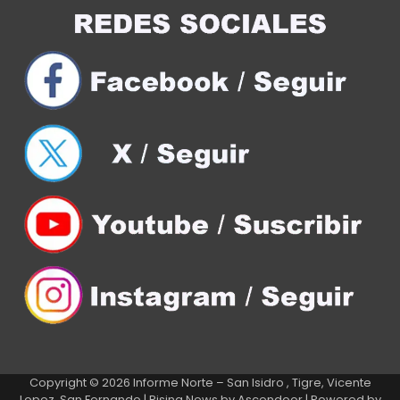
Copyright © 2026
Informe Norte – San Isidro , Tigre, Vicente
Lopez, San Fernando
| Rising News by
Ascendoor
| Powered by