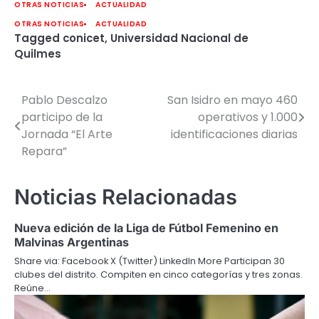
OTRAS NOTICIAS
ACTUALIDAD
OTRAS NOTICIAS
ACTUALIDAD
Tagged
conicet
,
Universidad Nacional de
Quilmes
Pablo Descalzo
San Isidro en mayo 460
Navegación
participo de la
operativos y 1.000
de
Jornada “El Arte
identificaciones diarias
Repara”
entradas
Noticias Relacionadas
Nueva edición de la Liga de Fútbol Femenino en
Malvinas Argentinas
Share via: Facebook X (Twitter) LinkedIn More Participan 30
clubes del distrito. Compiten en cinco categorías y tres zonas.
Reúne…