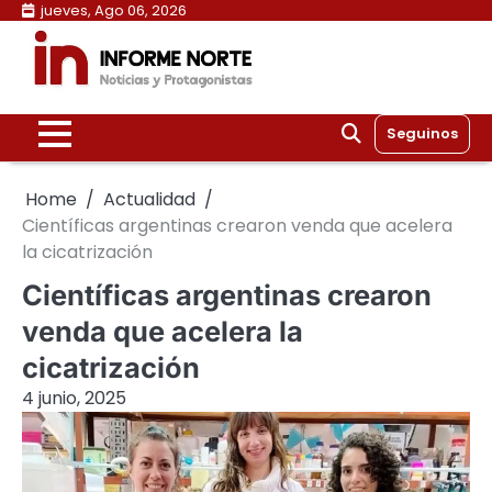
Skip
jueves, Ago 06, 2026
to
content
Seguinos
Home
Actualidad
Científicas argentinas crearon venda que acelera
la cicatrización
Científicas argentinas crearon
venda que acelera la
cicatrización
4 junio, 2025