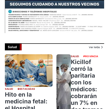
Salud
Ver Más
SALUD
PROVINCIA
Kicillof
cerró la
paritaria
con los
médicos:
SALUD
DESTACADAS
Hito en la
cobrarán
medicina fetal:
un 7% en
el Hospital