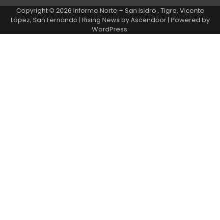
Copyright © 2026
Informe Norte – San Isidro , Tigre, Vicente
Lopez, San Fernando
| Rising News by
Ascendoor
| Powered by
WordPress
.