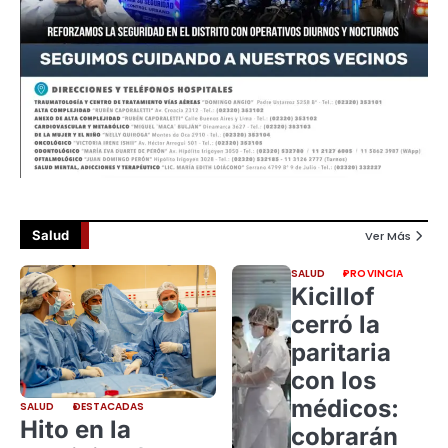
Salud
Ver Más
SALUD
PROVINCIA
Kicillof
cerró la
paritaria
con los
médicos:
SALUD
DESTACADAS
Hito en la
cobrarán