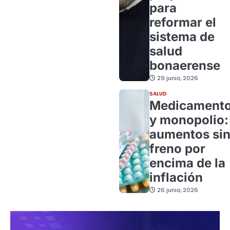
para
reformar el
sistema de
salud
bonaerense
29 junio, 2026
SALUD
Medicament
y monopolio:
aumentos si
freno por
encima de la
inflación
26 junio, 2026