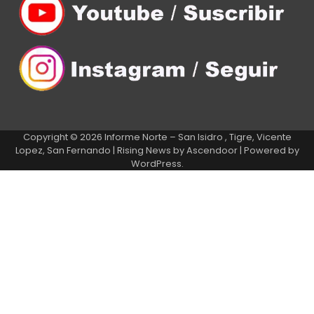
Copyright © 2026
Informe Norte – San Isidro , Tigre, Vicente
Lopez, San Fernando
| Rising News by
Ascendoor
| Powered by
WordPress
.