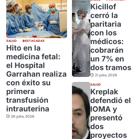
Kicillof
cerró la
paritaria
con los
médicos:
SALUD
DESTACADAS
Hito en la
cobrarán
medicina fetal:
un 7% en
el Hospital
dos tramos
Garrahan realiza
21 julio, 2026
con éxito su
SALUD
primera
Kreplak
transfusión
defendió el
intrauterina
IOMA y
presentó
26 julio, 2026
dos
proyectos