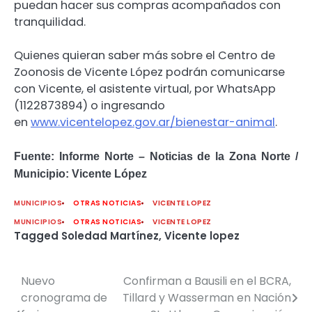
puedan hacer sus compras acompañados con
tranquilidad.
Quienes quieran saber más sobre el Centro de
Zoonosis de Vicente López podrán comunicarse
con Vicente, el asistente virtual, por WhatsApp
(1122873894) o ingresando
en
www.vicentelopez.gov.ar/
bienestar-animal
.
Fuente: Informe Norte – Noticias de la Zona Norte /
Municipio: Vicente López
MUNICIPIOS
OTRAS NOTICIAS
VICENTE LOPEZ
MUNICIPIOS
OTRAS NOTICIAS
VICENTE LOPEZ
Tagged
Soledad Martínez
,
Vicente lopez
Nuevo
Confirman a Bausili en el BCRA,
Navegación
cronograma de
Tillard y Wasserman en Nación
de