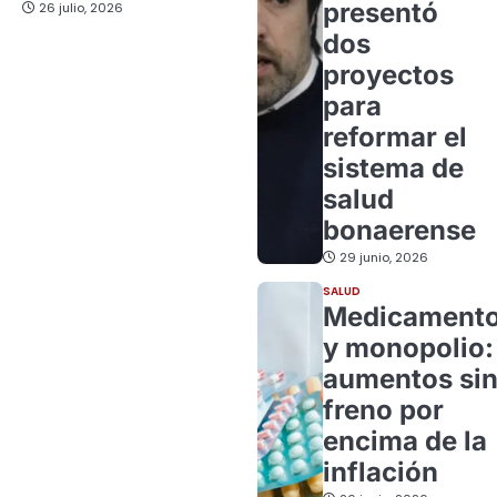
presentó
26 julio, 2026
dos
proyectos
para
reformar el
sistema de
salud
bonaerense
29 junio, 2026
SALUD
Medicament
y monopolio:
aumentos si
freno por
encima de la
inflación