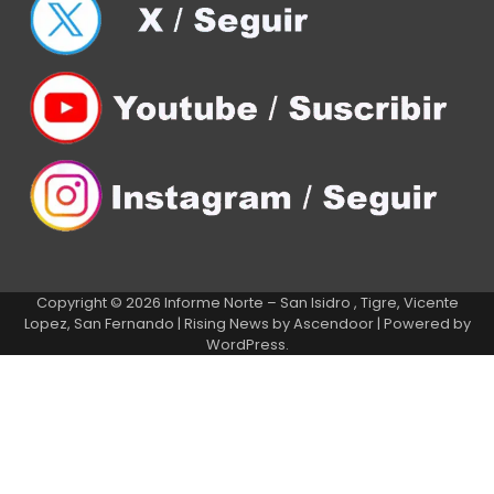
Copyright © 2026
Informe Norte – San Isidro , Tigre, Vicente
Lopez, San Fernando
| Rising News by
Ascendoor
| Powered by
WordPress
.