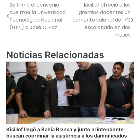
Se firmó el convenio
Kicillof ofreció a los
Navegación
que trae la Universidad
gremios docentes un
de
Tecnológica Nacional
aumento salarial del 7%
(UTN) a José C. Paz
escalonado en dos
entradas
meses
Noticias Relacionadas
Kicillof llegó a Bahía Blanca y junto al intendente
buscan coordinar la asistencia a los damnificados