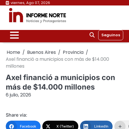
Skip
viernes, Ago 07, 2026
to
content
Seguinos
Home
Buenos Aires
Provincia
Axel financió a municipios con más de $14.000
millones
Axel financió a municipios con
más de $14.000 millones
6 julio, 2026
Share via:
Facebook
X (Twitter)
LinkedIn