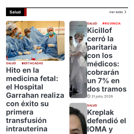
Salud
Ver Más
SALUD
PROVINCIA
Kicillof
cerró la
paritaria
con los
médicos:
SALUD
DESTACADAS
Hito en la
cobrarán
medicina fetal:
un 7% en
el Hospital
dos tramos
Garrahan realiza
21 julio, 2026
con éxito su
SALUD
primera
Kreplak
transfusión
defendió el
intrauterina
IOMA y