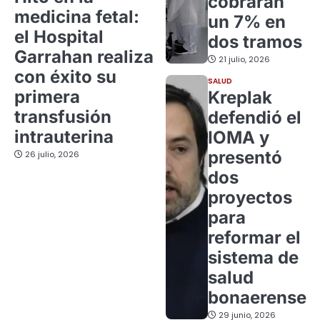
cobrarán
medicina fetal:
un 7% en
el Hospital
dos tramos
Garrahan realiza
21 julio, 2026
con éxito su
SALUD
primera
Kreplak
transfusión
defendió el
intrauterina
IOMA y
presentó
26 julio, 2026
dos
proyectos
para
reformar el
sistema de
salud
bonaerense
29 junio, 2026