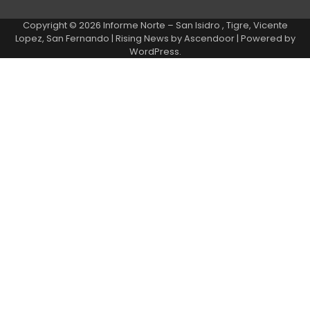
Copyright © 2026
Informe Norte – San Isidro , Tigre, Vicente
Lopez, San Fernando
| Rising News by
Ascendoor
| Powered by
WordPress
.