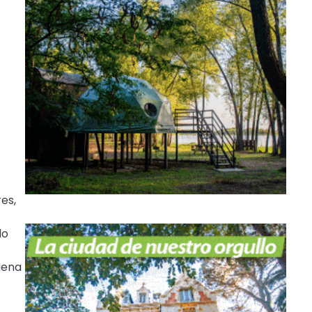
es,
lo
 Mena