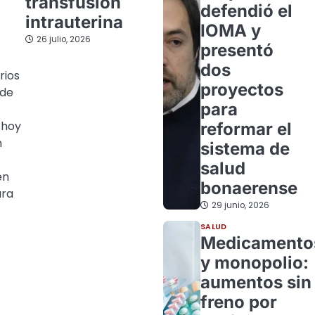
transfusión
defendió el
intrauterina
IOMA y
26 julio, 2026
presentó
dos
rios
proyectos
 de
para
 hoy
reformar el
n
sistema de
salud
en
bonaerense
ara
29 junio, 2026
SALUD
Medicamento
y monopolio:
aumentos sin
freno por