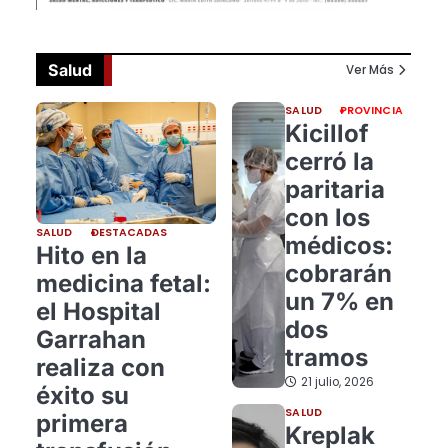
Salud
Ver Más
SALUD
PROVINCIA
Kicillof
cerró la
paritaria
con los
SALUD
DESTACADAS
médicos:
Hito en la
cobrarán
medicina fetal:
un 7% en
el Hospital
dos
Garrahan
tramos
realiza con
21 julio, 2026
éxito su
SALUD
primera
Kreplak