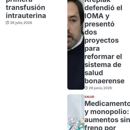
transfusión
defendió el
intrauterina
IOMA y
presentó
26 julio, 2026
dos
proyectos
para
reformar el
sistema de
salud
bonaerense
29 junio, 2026
SALUD
Medicament
y monopolio:
aumentos si
freno por