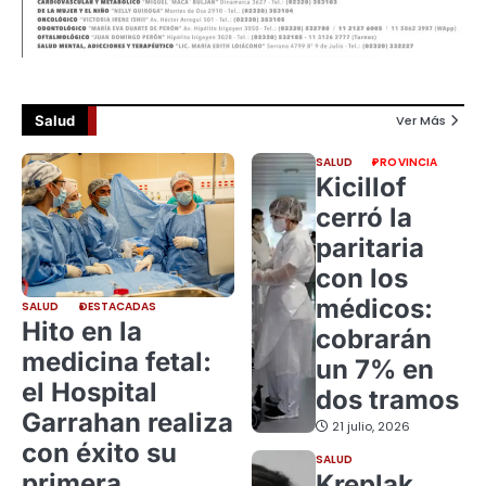
Salud
Ver Más
SALUD
PROVINCIA
Kicillof
cerró la
paritaria
con los
médicos:
SALUD
DESTACADAS
Hito en la
cobrarán
medicina fetal:
un 7% en
el Hospital
dos tramos
Garrahan realiza
21 julio, 2026
con éxito su
SALUD
primera
Kreplak