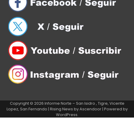
Copyright © 2026
Informe Norte – San Isidro , Tigre, Vicente
Lopez, San Fernando
| Rising News by
Ascendoor
| Powered by
WordPress
.