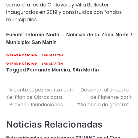
sumará a los de Chilavert y Villa Ballester
inaugurados en 2019 y construidos con fondos
municipales.
Fuente: Informe Norte – Noticias de la Zona Norte /
Municipio: San Martín
OTRAS NOTICIAS
SAN MARTIN
OTRAS NOTICIAS
SAN MARTIN
Tagged
Fernando Moreira
,
SAn Martin
Vicente López avanza con
Detienen al arquero
Navegación
el Plan de Obras para
de Platense por
de
Prevenir Inundaciones
“Violencia de género”
entradas
Noticias Relacionadas
Este miércoles se estrenará “PUAN” en el Cine