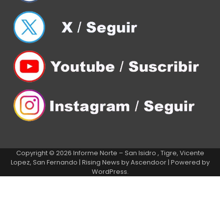
Copyright © 2026
Informe Norte – San Isidro , Tigre, Vicente
Lopez, San Fernando
| Rising News by
Ascendoor
| Powered by
WordPress
.