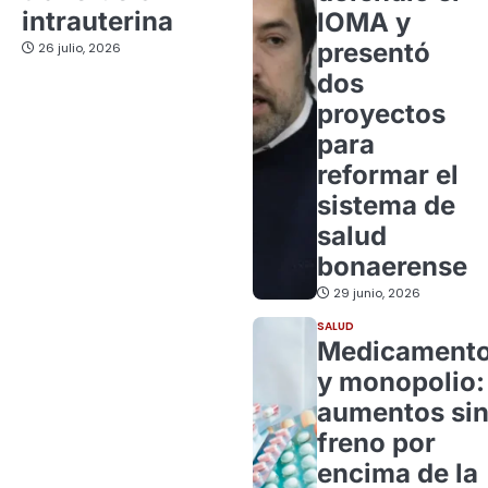
intrauterina
IOMA y
presentó
26 julio, 2026
dos
proyectos
para
reformar el
sistema de
salud
bonaerense
29 junio, 2026
SALUD
Medicament
y monopolio:
aumentos si
freno por
encima de la