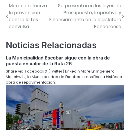
Moreno refuerza
Se presentaron las leyes de
Navegación
la prevención
Presupuesto, Impositiva y
de
contra la tos
Financiamiento en la legislatura
convulsa
Bonaerense
entradas
Noticias Relacionadas
La Municipalidad Escobar sigue con la obra de
puesta en valor de la Ruta 26
Share via: Facebook X (Twitter) LinkedIn More En Ingeniero
Maschwitz, la Municipalidad de Escobar intensifica la histórica
obra de repavimentación…