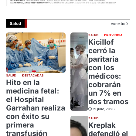
Salud
Ver Más
SALUD
PROVINCIA
Kicillof
cerró la
paritaria
con los
médicos:
SALUD
DESTACADAS
Hito en la
cobrarán
medicina fetal:
un 7% en
el Hospital
dos tramos
Garrahan realiza
21 julio, 2026
con éxito su
SALUD
primera
Kreplak
transfusión
defendió el