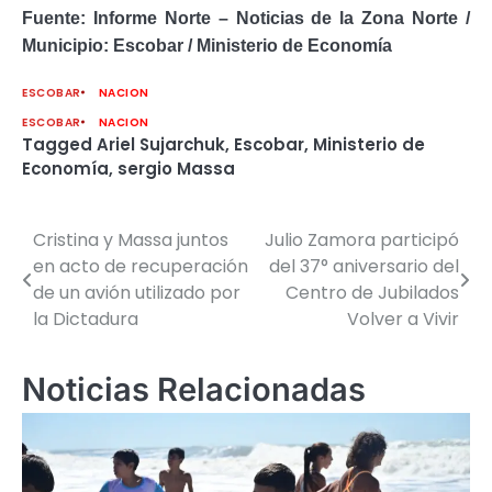
Fuente: Informe Norte – Noticias de la Zona Norte /
Municipio: Escobar /
Ministerio de Economía
ESCOBAR
NACION
ESCOBAR
NACION
Tagged
Ariel Sujarchuk
,
Escobar
,
Ministerio de
Economía
,
sergio Massa
Cristina y Massa juntos
Julio Zamora participó
Navegación
en acto de recuperación
del 37° aniversario del
de
de un avión utilizado por
Centro de Jubilados
la Dictadura
Volver a Vivir
entradas
Noticias Relacionadas