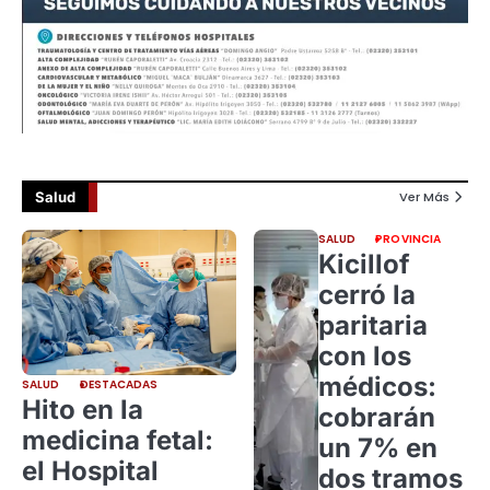
Salud
Ver Más
SALUD
PROVINCIA
Kicillof
cerró la
paritaria
con los
médicos:
SALUD
DESTACADAS
Hito en la
cobrarán
medicina fetal:
un 7% en
el Hospital
dos tramos