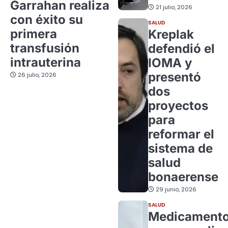
Garrahan realiza
21 julio, 2026
con éxito su
SALUD
primera
Kreplak
transfusión
defendió el
intrauterina
IOMA y
presentó
26 julio, 2026
dos
proyectos
para
reformar el
sistema de
salud
bonaerense
29 junio, 2026
SALUD
Medicament