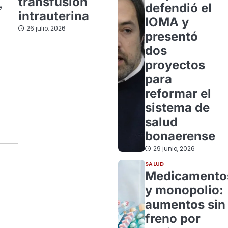
transfusión
defendió el
e
intrauterina
IOMA y
26 julio, 2026
presentó
dos
proyectos
para
reformar el
sistema de
salud
bonaerense
29 junio, 2026
SALUD
Medicamento
y monopolio:
aumentos sin
freno por