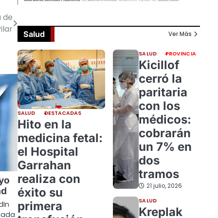
a de
ilar
Salud
Ver Más
SALUD
PROVINCIA
Kicillof
cerró la
paritaria
con los
SALUD
DESTACADAS
médicos:
Hito en la
cobrarán
medicina fetal:
un 7% en
el Hospital
dos
Garrahan
tramos
realiza con
yo
21 julio, 2026
ad
éxito su
SALUD
primera
dIn
Kreplak
nada