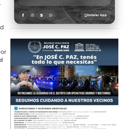
.
ad
por
al