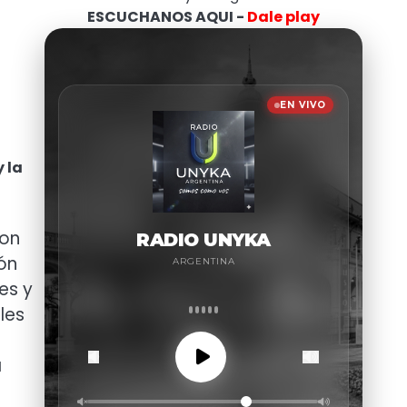
ESCUCHANOS AQUI -
Dale play
 la
con
ón
es y
les
a