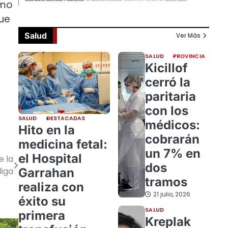
omo
que
Salud
Ver Más
SALUD
PROVINCIA
Kicillof
cerró la
paritaria
con los
SALUD
DESTACADAS
médicos:
Hito en la
cobrarán
medicina fetal:
un 7% en
el Hospital
e la
dos
Garrahan
liga
tramos
realiza con
21 julio, 2026
éxito su
SALUD
primera
Kreplak