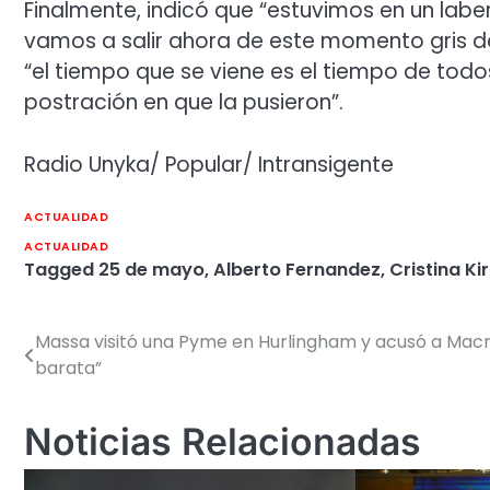
Finalmente, indicó que “estuvimos en un labe
vamos a salir ahora de este momento gris de
“el tiempo que se viene es el tiempo de todo
postración en que la pusieron”.
Radio Unyka/ Popular/ Intransigente
ACTUALIDAD
ACTUALIDAD
Tagged
25 de mayo
,
Alberto Fernandez
,
Cristina Ki
Massa visitó una Pyme en Hurlingham y acusó a Macri d
Navegación
barata”
de
entradas
Noticias Relacionadas