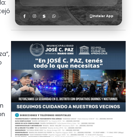
a:
tejó
za”,
o
on
on