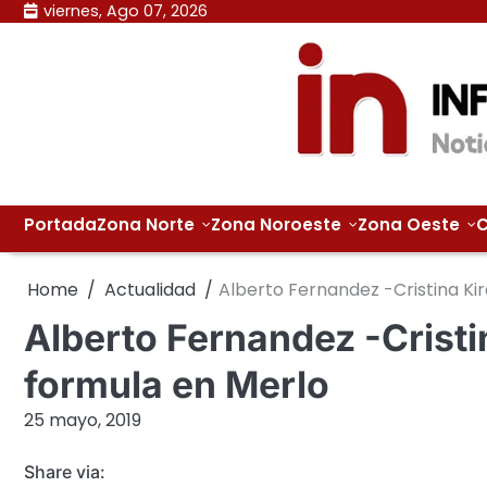
Skip
viernes, Ago 07, 2026
to
content
Portada
Zona Norte
Zona Noroeste
Zona Oeste
C
Home
Actualidad
Alberto Fernandez -Cristina Ki
Alberto Fernandez -Cristi
formula en Merlo
25 mayo, 2019
Share via: