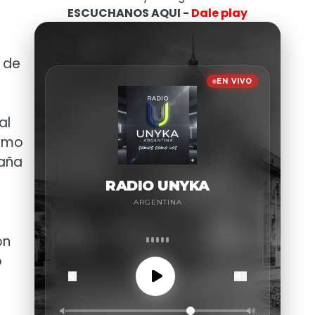
ESCUCHANOS AQUI -
Dale play
 de
al
como
paña
ón
o