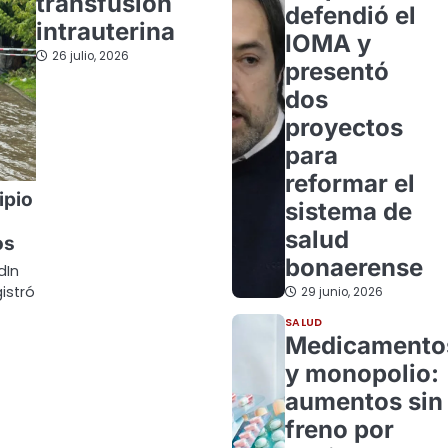
transfusión
defendió el
intrauterina
IOMA y
26 julio, 2026
presentó
dos
proyectos
para
reformar el
ipio
sistema de
salud
os
bonaerense
dIn
istró
29 junio, 2026
SALUD
Medicamento
y monopolio:
aumentos sin
freno por