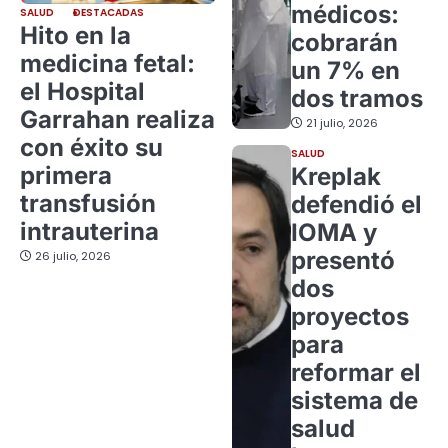
médicos:
SALUD
DESTACADAS
Hito en la
cobrarán
medicina fetal:
un 7% en
el Hospital
dos tramos
Garrahan realiza
21 julio, 2026
con éxito su
SALUD
primera
Kreplak
transfusión
defendió el
intrauterina
IOMA y
presentó
26 julio, 2026
dos
proyectos
para
reformar el
sistema de
salud