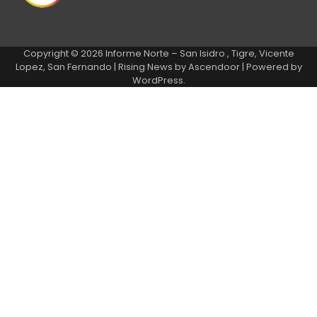
Copyright © 2026
Informe Norte – San Isidro , Tigre, Vicente
Lopez, San Fernando
| Rising News by
Ascendoor
| Powered by
WordPress
.