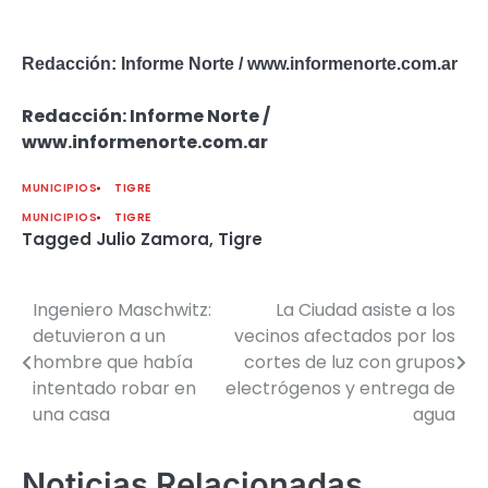
Redacción: Informe Norte / www.informenorte.com.ar
Redacción: Informe Norte /
www.informenorte.com.ar
MUNICIPIOS
TIGRE
MUNICIPIOS
TIGRE
Tagged
Julio Zamora
,
Tigre
Ingeniero Maschwitz:
La Ciudad asiste a los
Navegación
detuvieron a un
vecinos afectados por los
de
hombre que había
cortes de luz con grupos
intentado robar en
electrógenos y entrega de
entradas
una casa
agua
Noticias Relacionadas