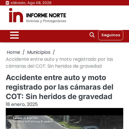
Skip
sábado, Ago 08, 2026
to
content
Seguinos
Home
Municipios
Accidente entre auto y moto registrado por las
cámaras del COT: Sin heridos de gravedad
Accidente entre auto y moto
registrado por las cámaras del
COT: Sin heridos de gravedad
18 enero, 2025