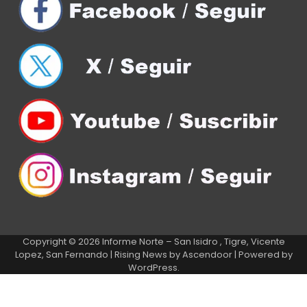
Copyright © 2026
Informe Norte – San Isidro , Tigre, Vicente
Lopez, San Fernando
| Rising News by
Ascendoor
| Powered by
WordPress
.