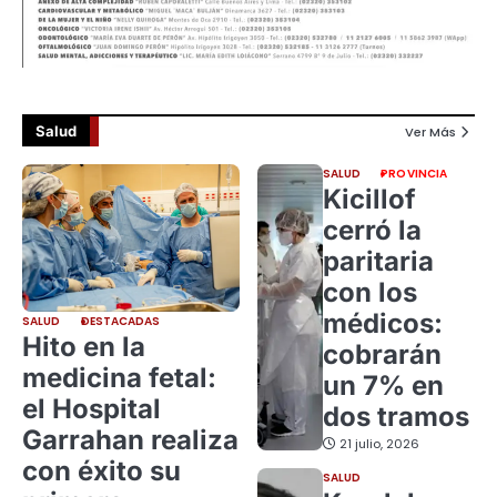
Salud
Ver Más
SALUD
PROVINCIA
Kicillof
cerró la
paritaria
con los
médicos:
SALUD
DESTACADAS
Hito en la
cobrarán
medicina fetal:
un 7% en
el Hospital
dos tramos
Garrahan realiza
21 julio, 2026
con éxito su
SALUD