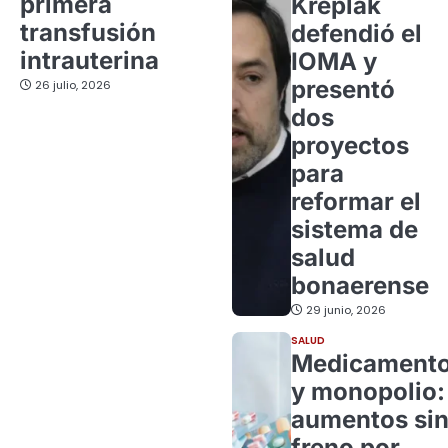
primera
Kreplak
transfusión
defendió el
intrauterina
IOMA y
presentó
26 julio, 2026
dos
proyectos
para
reformar el
sistema de
salud
bonaerense
29 junio, 2026
SALUD
Medicament
y monopolio:
aumentos si
freno por