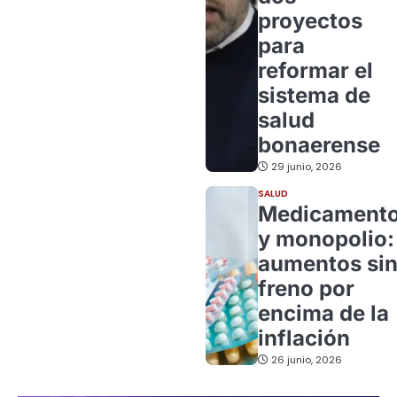
proyectos
para
reformar el
sistema de
salud
bonaerense
29 junio, 2026
SALUD
Medicament
y monopolio:
aumentos si
freno por
encima de la
inflación
26 junio, 2026