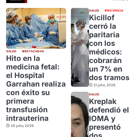
SALUD
PROVINCIA
Kicillof
cerró la
paritaria
con los
médicos:
SALUD
DESTACADAS
Hito en la
cobrarán
medicina fetal:
un 7% en
el Hospital
dos tramos
Garrahan realiza
21 julio, 2026
con éxito su
SALUD
primera
Kreplak
transfusión
defendió el
intrauterina
IOMA y
presentó
26 julio, 2026
dos