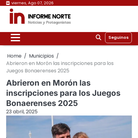
Skip
viernes, Ago 07, 2026
to
content
Seguinos
Home
Municipios
Abrieron en Morón las inscripciones para los
Juegos Bonaerenses 2025
Abrieron en Morón las
inscripciones para los Juegos
Bonaerenses 2025
23 abril, 2025