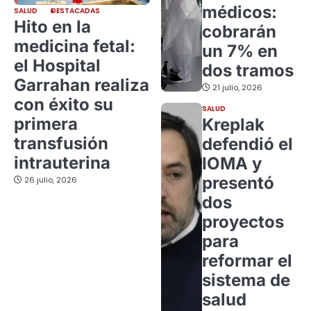
médicos:
SALUD
DESTACADAS
Hito en la
cobrarán
medicina fetal:
un 7% en
el Hospital
dos tramos
Garrahan realiza
21 julio, 2026
con éxito su
SALUD
primera
Kreplak
transfusión
defendió el
intrauterina
IOMA y
presentó
26 julio, 2026
dos
proyectos
para
reformar el
sistema de
salud