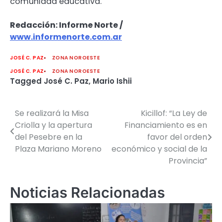
comunidad educativa.
Redacción: Informe Norte /
www.informenorte.com.ar
JOSÉ C. PAZ
ZONA NOROESTE
JOSÉ C. PAZ
ZONA NOROESTE
Tagged
José C. Paz
,
Mario Ishii
Se realizará la Misa
Kicillof: “La Ley de
Navegación
Criolla y la apertura
Financiamiento es en
de
del Pesebre en la
favor del orden
Plaza Mariano Moreno
económico y social de la
entradas
Provincia”
Noticias Relacionadas