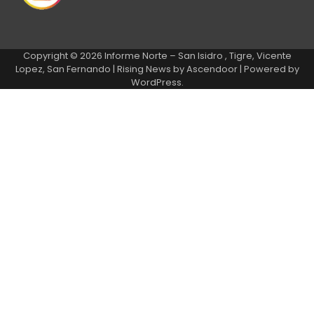
Copyright © 2026
Informe Norte – San Isidro , Tigre, Vicente
Lopez, San Fernando
| Rising News by
Ascendoor
| Powered by
WordPress
.