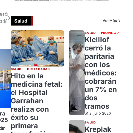
derá
Salud
 $1
Ver Más
SALUD
PROVINCIA
Kicillof
cerró la
paritaria
con los
SALUD
DESTACADAS
médicos:
Hito en la
cobrarán
medicina fetal:
un 7% en
el Hospital
dos
Garrahan
tramos
realiza con
ra
21 julio, 2026
éxito su
025
SALUD
primera
Kreplak
dIn