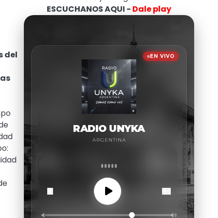
ESCUCHANOS AQUI -
Dale play
s del
nas
mpo
 de
idad
po:
lidad
de