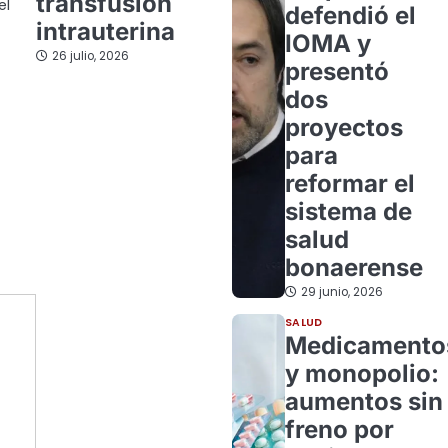
transfusión
el
defendió el
intrauterina
IOMA y
26 julio, 2026
presentó
dos
proyectos
para
reformar el
sistema de
salud
bonaerense
29 junio, 2026
SALUD
Medicamento
y monopolio:
aumentos sin
freno por