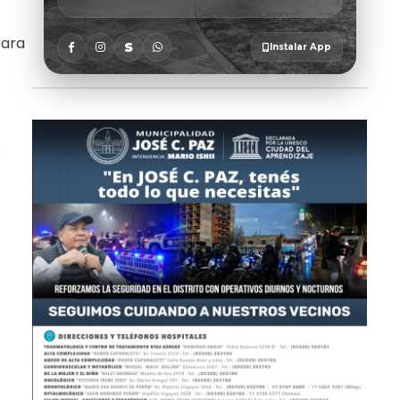
para
s