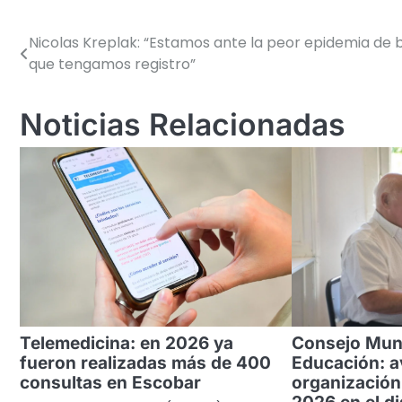
Nicolas Kreplak: “Estamos ante la peor epidemia de b
Navegación
que tengamos registro”
de
entradas
Noticias Relacionadas
Telemedicina: en 2026 ya
Consejo Muni
fueron realizadas más de 400
Educación: a
consultas en Escobar
organización 