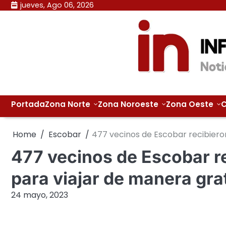
Skip
jueves, Ago 06, 2026
to
content
Portada
Zona Norte
Zona Noroeste
Zona Oeste
C
Home
Escobar
477 vecinos de Escobar recibiero
477 vecinos de Escobar re
para viajar de manera gra
24 mayo, 2023