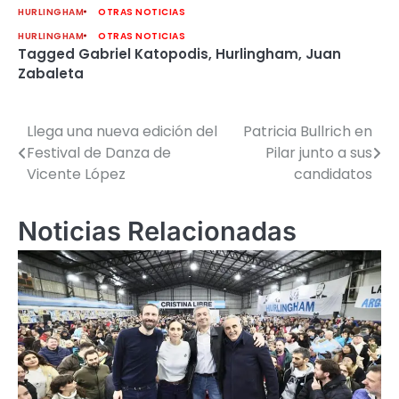
HURLINGHAM
OTRAS NOTICIAS
HURLINGHAM
OTRAS NOTICIAS
Tagged
Gabriel Katopodis
,
Hurlingham
,
Juan
Zabaleta
Llega una nueva edición del
Patricia Bullrich en
Navegación
Festival de Danza de
Pilar junto a sus
de
Vicente López
candidatos
entradas
Noticias Relacionadas