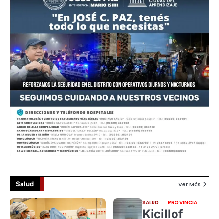
Salud
Ver Más
SALUD
PROVINCIA
Kicillof