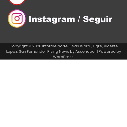
Copyright © 2026
Informe Norte – San Isidro , Tigre, Vicente
Lopez, San Fernando
| Rising News by
Ascendoor
| Powered by
WordPress
.