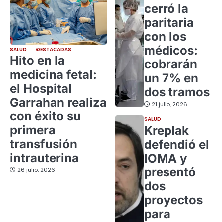
cerró la
paritaria
con los
médicos:
SALUD
DESTACADAS
Hito en la
cobrarán
medicina fetal:
un 7% en
el Hospital
dos tramos
Garrahan realiza
21 julio, 2026
con éxito su
SALUD
primera
Kreplak
transfusión
defendió el
intrauterina
IOMA y
presentó
26 julio, 2026
dos
proyectos
para