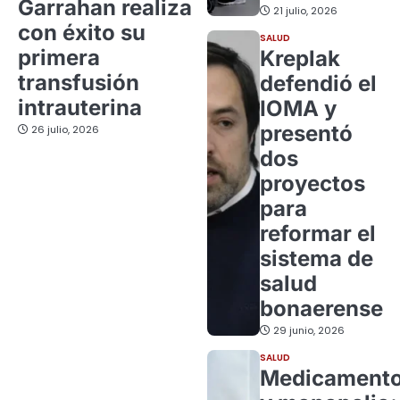
Garrahan realiza
21 julio, 2026
con éxito su
SALUD
primera
Kreplak
transfusión
defendió el
intrauterina
IOMA y
presentó
26 julio, 2026
dos
proyectos
para
reformar el
sistema de
salud
bonaerense
29 junio, 2026
SALUD
Medicament