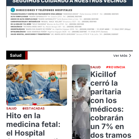
Salud
Ver Más
SALUD
PROVINCIA
Kicillof
cerró la
paritaria
con los
médicos:
SALUD
DESTACADAS
Hito en la
cobrarán
medicina fetal:
un 7% en
el Hospital
dos tramos