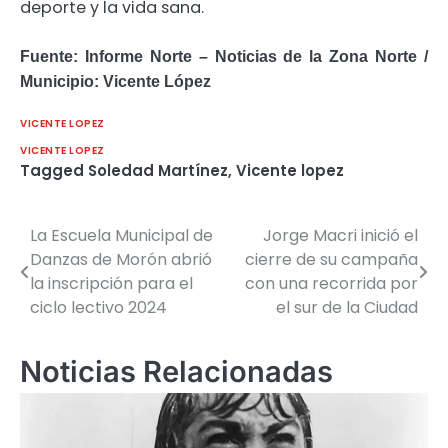
deporte y la vida sana.
Fuente: Informe Norte – Noticias de la Zona Norte /
Municipio: Vicente López
VICENTE LOPEZ
VICENTE LOPEZ
Tagged
Soledad Martínez
,
Vicente lopez
La Escuela Municipal de
Jorge Macri inició el
Navegación
Danzas de Morón abrió
cierre de su campaña
de
la inscripción para el
con una recorrida por
ciclo lectivo 2024
el sur de la Ciudad
entradas
Noticias Relacionadas