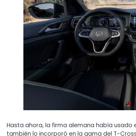
Hasta ahora, la firma alemana había usado 
también lo incorporó en la gama del T-Cross