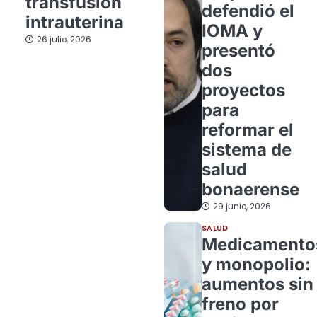
transfusión
defendió el
intrauterina
IOMA y
26 julio, 2026
presentó
dos
proyectos
para
reformar el
sistema de
salud
bonaerense
29 junio, 2026
SALUD
Medicamento
y monopolio:
aumentos sin
freno por