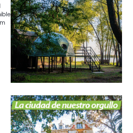
l
ible
Nm