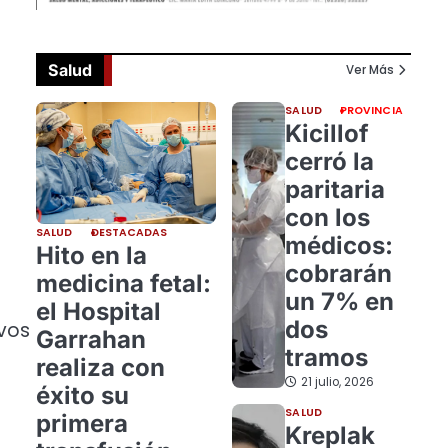
Salud
Ver Más
SALUD
PROVINCIA
Kicillof
cerró la
paritaria
con los
SALUD
DESTACADAS
médicos:
Hito en la
cobrarán
medicina fetal:
un 7% en
el Hospital
dos
ivos
Garrahan
tramos
e
realiza con
21 julio, 2026
éxito su
SALUD
primera
Kreplak