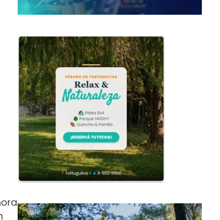
hora
n