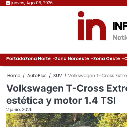
Skip
jueves, Ago 06, 2026
to
content
Portada
Zona Norte
Zona Noroeste
Zona Oeste
C
Home
AutoPlus
SUV
Volkswagen T-Cross Extrem
Volkswagen T-Cross Extr
estética y motor 1.4 TSI
2 junio, 2025