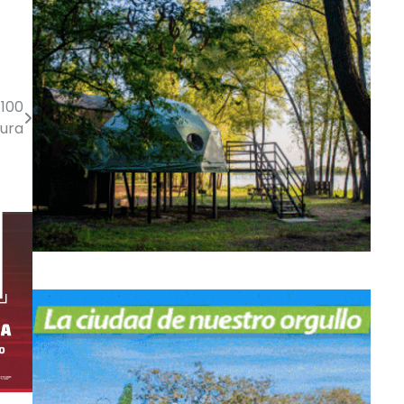
$100
tura