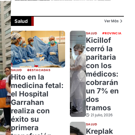
Salud
Ver Más
SALUD
PROVINCIA
Kicillof
cerró la
paritaria
con los
SALUD
DESTACADAS
médicos:
Hito en la
cobrarán
medicina fetal:
un 7% en
el Hospital
dos
Garrahan
tramos
realiza con
21 julio, 2026
éxito su
SALUD
primera
Kreplak