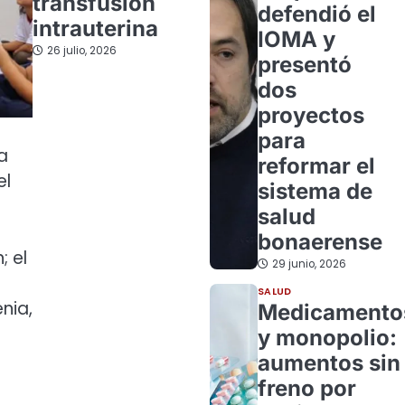
transfusión
defendió el
intrauterina
IOMA y
26 julio, 2026
presentó
dos
proyectos
para
a
reformar el
el
sistema de
salud
bonaerense
; el
29 junio, 2026
a
SALUD
nia,
Medicamento
y monopolio:
aumentos sin
freno por