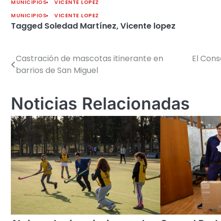
MUNICIPIOS
VICENTE LOPEZ
MUNICIPIOS
VICENTE LOPEZ
Tagged
Soledad Martínez
,
Vicente lopez
Castración de mascotas itinerante en
El Cons
Navegación
barrios de San Miguel
de
entradas
Noticias Relacionadas