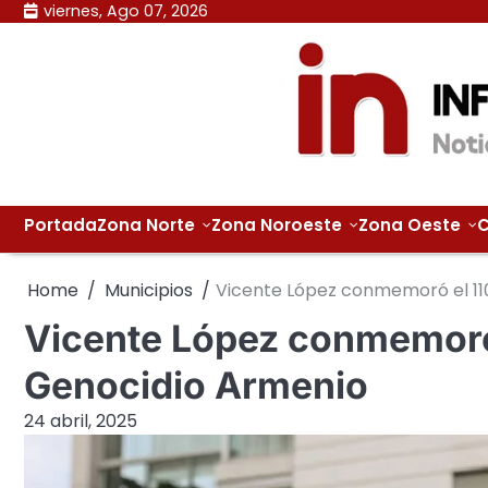
Skip
viernes, Ago 07, 2026
to
content
Portada
Zona Norte
Zona Noroeste
Zona Oeste
C
Home
Municipios
Vicente López conmemoró el 110
Vicente López conmemoró 
Genocidio Armenio
24 abril, 2025