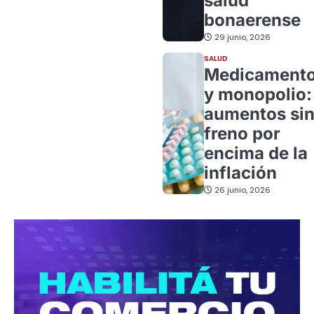
salud
bonaerense
29 junio, 2026
SALUD
Medicament
y monopolio:
aumentos si
freno por
encima de la
inflación
26 junio, 2026