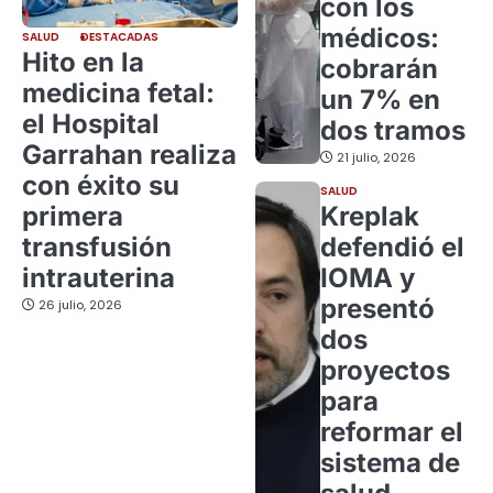
con los
médicos:
SALUD
DESTACADAS
Hito en la
cobrarán
medicina fetal:
un 7% en
el Hospital
dos tramos
Garrahan realiza
21 julio, 2026
con éxito su
SALUD
primera
Kreplak
transfusión
defendió el
intrauterina
IOMA y
presentó
26 julio, 2026
dos
proyectos
para
reformar el
sistema de