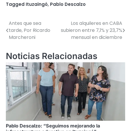
Tagged
Ituzaingó
,
Pablo Descalzo
Antes que sea
Los alquileres en CABA
Navegación
tarde, Por Ricardo
subieron entre 7,1% y 23,7%
de
Marcheroni
mensual en diciembre
entradas
Noticias Relacionadas
Pablo Descalzo: “Seguimos mejorando la