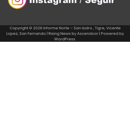
Copyright © 2026
Informe Norte – San Isidro , Tigre, Vicente
Lopez, San Fernando
| Rising News by
Ascendoor
| Powered by
WordPress
.