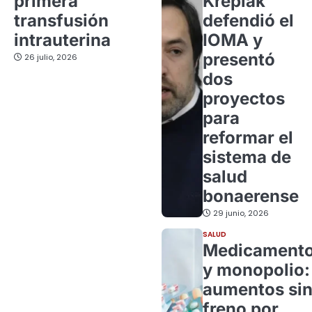
primera
Kreplak
transfusión
defendió el
intrauterina
IOMA y
presentó
26 julio, 2026
dos
proyectos
para
reformar el
sistema de
salud
bonaerense
29 junio, 2026
SALUD
Medicament
y monopolio:
aumentos si
freno por