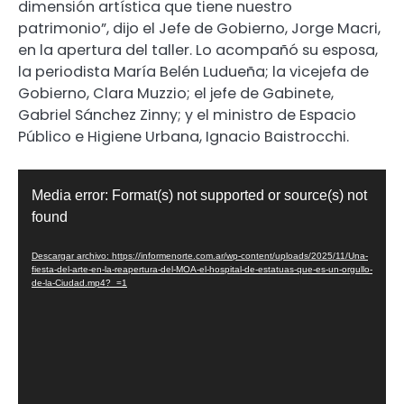
dimensión artística que tiene nuestro
patrimonio”, dijo el Jefe de Gobierno, Jorge Macri,
en la apertura del taller. Lo acompañó su esposa,
la periodista María Belén Ludueña; la vicejefa de
Gobierno, Clara Muzzio; el jefe de Gabinete,
Gabriel Sánchez Zinny; y el ministro de Espacio
Público e Higiene Urbana, Ignacio Baistrocchi.
Reproductor
Media error: Format(s) not supported or source(s) not
de
found
video
Descargar archivo: https://informenorte.com.ar/wp-content/uploads/2025/11/Una-
fiesta-del-arte-en-la-reapertura-del-MOA-el-hospital-de-estatuas-que-es-un-orgullo-
de-la-Ciudad.mp4?_=1