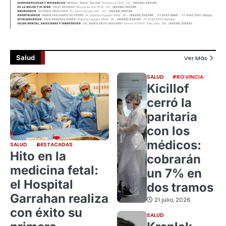
Salud
Ver Más
SALUD
PROVINCIA
Kicillof
cerró la
paritaria
con los
médicos:
SALUD
DESTACADAS
Hito en la
cobrarán
medicina fetal:
un 7% en
el Hospital
dos tramos
Garrahan realiza
21 julio, 2026
con éxito su
SALUD