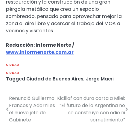
restauración y la construcción de una gran
pérgola metálica que crea un espacio
sombreado, pensado para aprovechar mejor la
zona al aire libre y acercar el trabajo del MOA a
vecinos y visitantes.
Redacción: Informe Norte /
www.informenorte.com.ar
CIUDAD
CIUDAD
Tagged
Ciudad de Buenos Aires
,
Jorge Macri
Renunció Guillermo
Kicillof con dura carta a Milei:
Navegación
Francos y Adorni es
“El futuro de la Argentina no
de
el nuevo jefe de
se construye con odio ni
Gabinete
sometimiento”
entradas