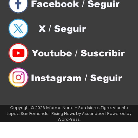
Copyright © 2026
Informe Norte – San Isidro , Tigre, Vicente
Lopez, San Fernando
| Rising News by
Ascendoor
| Powered by
WordPress
.