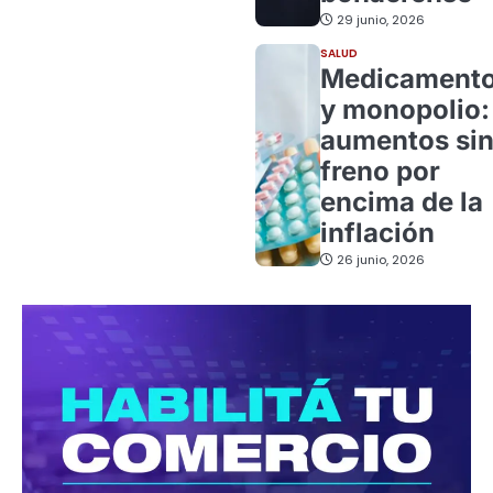
29 junio, 2026
SALUD
Medicament
y monopolio:
aumentos si
freno por
encima de la
inflación
26 junio, 2026