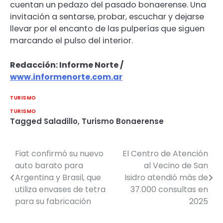
cuentan un pedazo del pasado bonaerense. Una
invitación a sentarse, probar, escuchar y dejarse
llevar por el encanto de las pulperías que siguen
marcando el pulso del interior.
Redacción: Informe Norte /
www.informenorte.com.ar
TURISMO
TURISMO
Tagged
Saladillo
,
Turismo Bonaerense
Fiat confirmó su nuevo
El Centro de Atención
Navegación
auto barato para
al Vecino de San
de
Argentina y Brasil, que
Isidro atendió más de
utiliza envases de tetra
37.000 consultas en
entradas
para su fabricación
2025