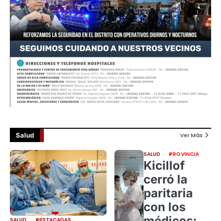
Salud
Ver Más
SALUD
PROVINCIA
Kicillof
cerró la
paritaria
con los
médicos:
SALUD
DESTACADAS