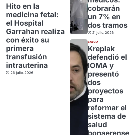
Hito en la
cobrarán
medicina fetal:
un 7% en
el Hospital
dos tramos
Garrahan realiza
21 julio, 2026
con éxito su
SALUD
primera
Kreplak
transfusión
defendió el
intrauterina
IOMA y
presentó
26 julio, 2026
dos
proyectos
para
reformar el
sistema de
salud
bonaerense