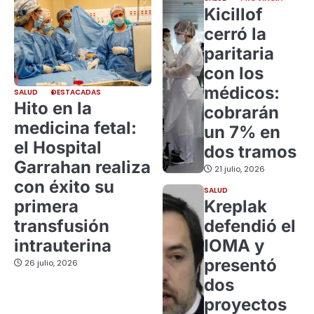
Kicillof
cerró la
paritaria
con los
médicos:
SALUD
DESTACADAS
Hito en la
cobrarán
medicina fetal:
un 7% en
el Hospital
dos tramos
Garrahan realiza
21 julio, 2026
con éxito su
SALUD
primera
Kreplak
transfusión
defendió el
intrauterina
IOMA y
presentó
26 julio, 2026
dos
proyectos