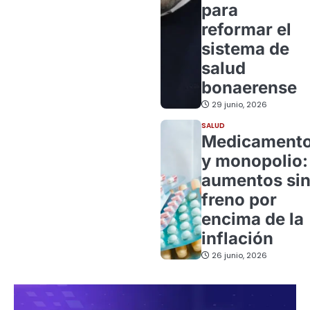
para
reformar el
sistema de
salud
bonaerense
29 junio, 2026
SALUD
Medicament
y monopolio:
aumentos si
freno por
encima de la
inflación
26 junio, 2026