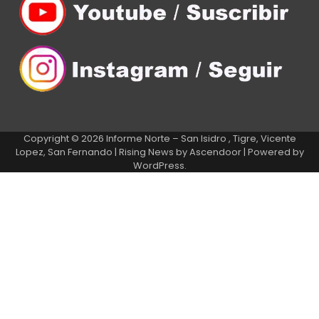
Copyright © 2026
Informe Norte – San Isidro , Tigre, Vicente
Lopez, San Fernando
| Rising News by
Ascendoor
| Powered by
WordPress
.