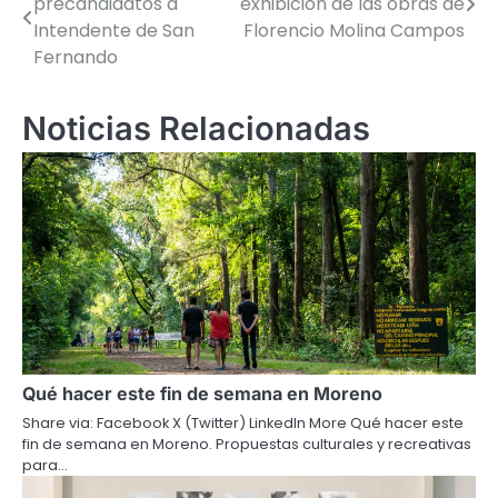
precandidatos a
exhibición de las obras de
de
Intendente de San
Florencio Molina Campos
Fernando
entradas
Noticias Relacionadas
Qué hacer este fin de semana en Moreno
Share via: Facebook X (Twitter) LinkedIn More Qué hacer este
fin de semana en Moreno. Propuestas culturales y recreativas
para…