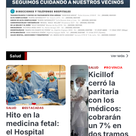
Salud
Ver Más
SALUD
PROVINCIA
Kicillof
cerró la
paritaria
con los
médicos:
SALUD
DESTACADAS
Hito en la
cobrarán
medicina fetal:
un 7% en
el Hospital
dos tramos