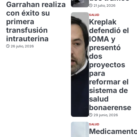
Garrahan realiza
21 julio, 2026
con éxito su
SALUD
primera
Kreplak
transfusión
defendió el
intrauterina
IOMA y
presentó
26 julio, 2026
dos
proyectos
para
reformar el
sistema de
salud
bonaerense
29 junio, 2026
SALUD
Medicament