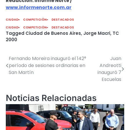
Redacción: Informe Norte /
www.informenorte.com.ar
CIUDAD
COMPETICIÓN
DESTACADOS
CIUDAD
COMPETICIÓN
DESTACADOS
Tagged
Ciudad de Buenos Aires
,
Jorge Macri
,
TC
2000
Fernando Moreira inauguró el 142°
Juan
Navegación
período de sesiones ordinarias en
Andreotti
de
San Martín
inauguró 7
Escuelas
entradas
Noticias Relacionadas