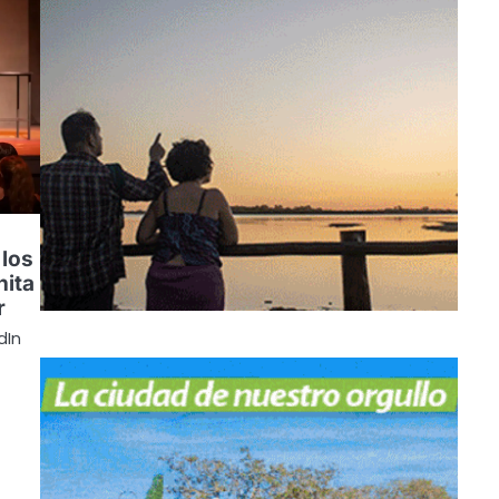
 los
nita
r
dIn