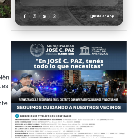
elén
tes
nte