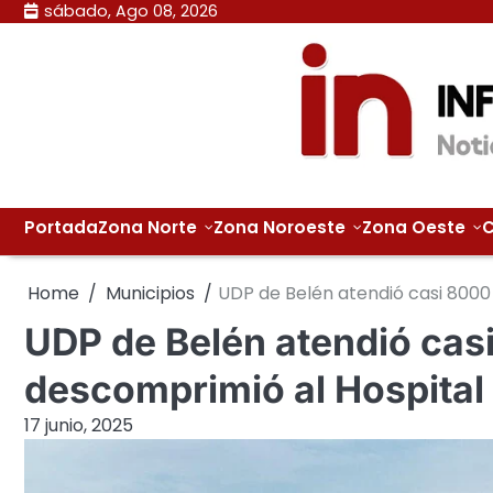
Skip
sábado, Ago 08, 2026
to
content
Portada
Zona Norte
Zona Noroeste
Zona Oeste
C
Home
Municipios
UDP de Belén atendió casi 8000 
UDP de Belén atendió cas
descomprimió al Hospital E
17 junio, 2025