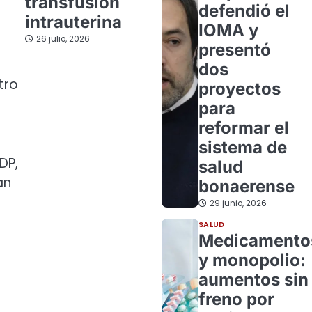
transfusión
defendió el
intrauterina
IOMA y
26 julio, 2026
presentó
dos
tro
proyectos
para
reformar el
sistema de
DP,
salud
an
bonaerense
29 junio, 2026
SALUD
Medicamento
y monopolio:
aumentos sin
freno por