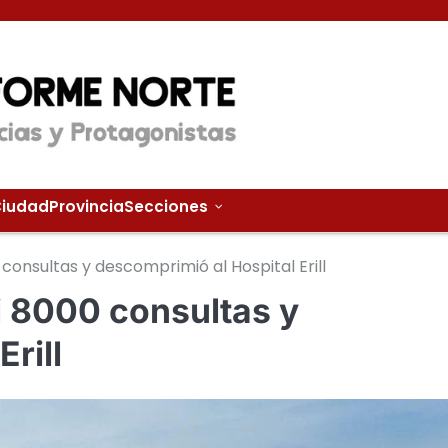
iudad
Provincia
Secciones
consultas y descomprimió al Hospital Erill
i 8000 consultas y
rill