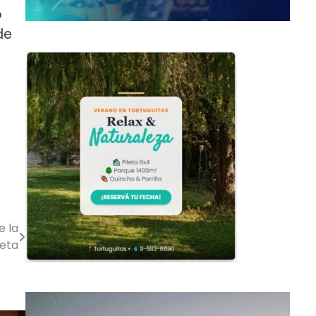
o
de
e la
ieta