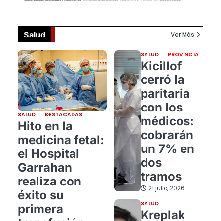
Salud
Ver Más
SALUD
PROVINCIA
Kicillof
cerró la
paritaria
con los
SALUD
DESTACADAS
médicos:
Hito en la
cobrarán
medicina fetal:
un 7% en
el Hospital
dos
Garrahan
tramos
realiza con
21 julio, 2026
éxito su
SALUD
primera
Kreplak