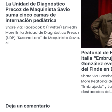
La Unidad de Diagnóstico
Precoz de Maquinista Savio
suma cinco camas de
internación pediátrica
Share via: Facebook X (Twitter) LinkedIn
More En la Unidad de Diagnóstico Precoz
(UDP) “Susana Lara” de Maquinista Savio,
el…
Peatonal de 
Italia “Embr
González ev
del Finde en
Share via: Facebo
More Peatonal de 
“Embrujado” y J
destacados del
Deja un comentario