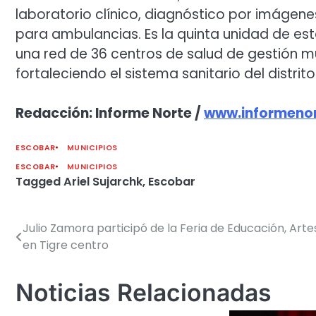
laboratorio clínico, diagnóstico por imágen
para ambulancias. Es la quinta unidad de est
una red de 36 centros de salud de gestión m
fortaleciendo el sistema sanitario del distrito
Redacción: Informe Norte /
www.informenor
ESCOBAR
MUNICIPIOS
ESCOBAR
MUNICIPIOS
Tagged
Ariel Sujarchk
,
Escobar
Julio Zamora participó de la Feria de Educación, Arte
Navegación
en Tigre centro
de
entradas
Noticias Relacionadas