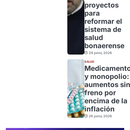
proyectos
para
reformar el
sistema de
salud
bonaerense
29 junio, 2026
SALUD
Medicament
y monopolio:
aumentos si
freno por
encima de la
inflación
26 junio, 2026