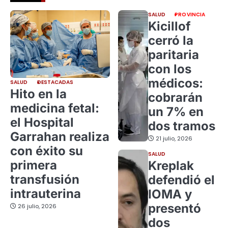
SALUD
PROVINCIA
Kicillof
cerró la
paritaria
con los
médicos:
SALUD
DESTACADAS
Hito en la
cobrarán
medicina fetal:
un 7% en
el Hospital
dos tramos
Garrahan realiza
21 julio, 2026
con éxito su
SALUD
primera
Kreplak
transfusión
defendió el
intrauterina
IOMA y
presentó
26 julio, 2026
dos