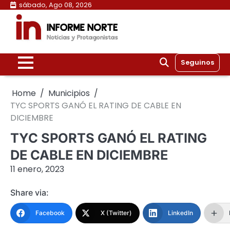
Skip
sábado, Ago 08, 2026
to
content
Seguinos
Home
Municipios
TYC SPORTS GANÓ EL RATING DE CABLE EN
DICIEMBRE
TYC SPORTS GANÓ EL RATING
DE CABLE EN DICIEMBRE
11 enero, 2023
Share via:
Facebook
X (Twitter)
LinkedIn