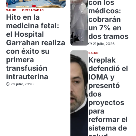
con los
médicos:
SALUD
DESTACADAS
Hito en la
cobrarán
medicina fetal:
un 7% en
el Hospital
dos tramos
Garrahan realiza
21 julio, 2026
con éxito su
SALUD
primera
Kreplak
transfusión
defendió el
intrauterina
IOMA y
presentó
26 julio, 2026
dos
proyectos
para
reformar el
sistema de