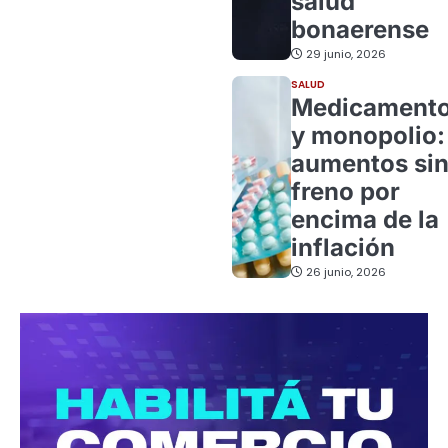
salud
bonaerense
29 junio, 2026
SALUD
Medicament
y monopolio:
aumentos si
freno por
encima de la
inflación
26 junio, 2026