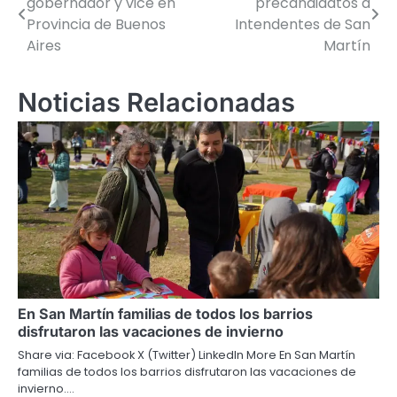
gobernador y vice en
precandidatos a
de
Provincia de Buenos
Intendentes de San
Aires
Martín
entradas
Noticias Relacionadas
En San Martín familias de todos los barrios
disfrutaron las vacaciones de invierno
Share via: Facebook X (Twitter) LinkedIn More En San Martín
familias de todos los barrios disfrutaron las vacaciones de
invierno.…