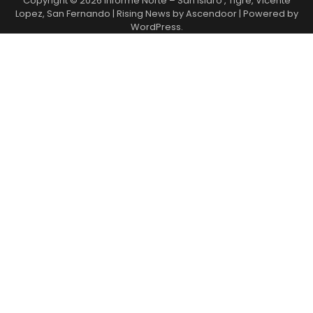
Copyright © 2026
Informe Norte – San Isidro , Tigre, Vicente
Lopez, San Fernando
| Rising News by
Ascendoor
| Powered by
WordPress
.