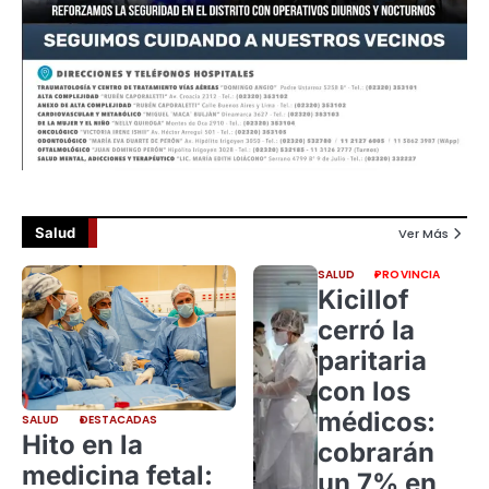
Salud
Ver Más
SALUD
PROVINCIA
Kicillof
cerró la
paritaria
con los
médicos:
SALUD
DESTACADAS
Hito en la
cobrarán
medicina fetal:
un 7% en