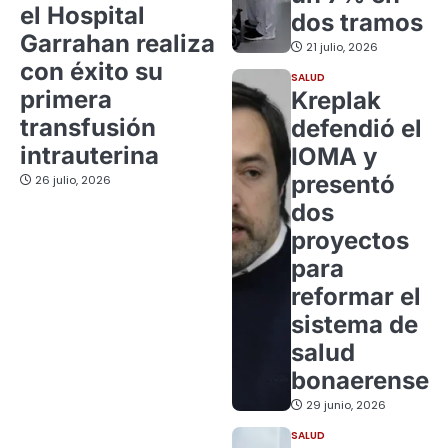
el Hospital
dos tramos
Garrahan realiza
21 julio, 2026
con éxito su
SALUD
primera
Kreplak
transfusión
defendió el
intrauterina
IOMA y
presentó
26 julio, 2026
dos
proyectos
para
reformar el
sistema de
salud
bonaerense
29 junio, 2026
SALUD