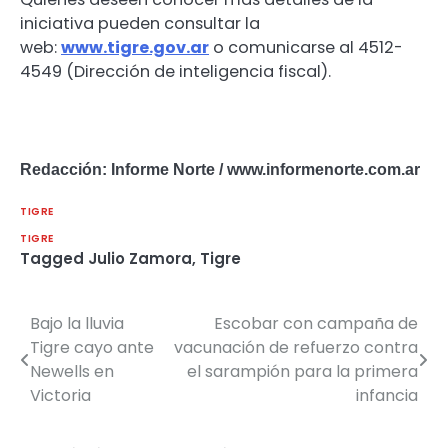
iniciativa pueden consultar la
web:
www.tigre.gov.ar
o comunicarse al 4512-
4549 (Dirección de inteligencia fiscal).
Redacción: Informe Norte / www.informenorte.com.ar
TIGRE
TIGRE
Tagged
Julio Zamora
,
Tigre
Bajo la lluvia
Escobar con campaña de
Navegación
Tigre cayo ante
vacunación de refuerzo contra
de
Newells en
el sarampión para la primera
Victoria
infancia
entradas