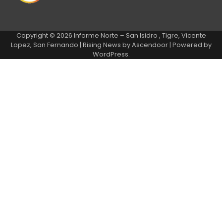
Copyright © 2026
Informe Norte – San Isidro , Tigre, Vicente
Lopez, San Fernando
| Rising News by
Ascendoor
| Powered by
WordPress
.