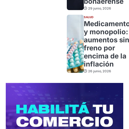
bonaerense
29 junio, 2026
SALUD
Medicament
y monopolio:
aumentos si
freno por
encima de la
inflación
26 junio, 2026