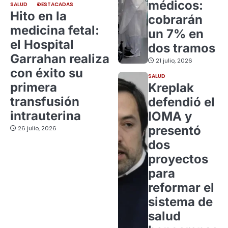
médicos:
SALUD
DESTACADAS
Hito en la
cobrarán
medicina fetal:
un 7% en
el Hospital
dos tramos
Garrahan realiza
21 julio, 2026
con éxito su
SALUD
primera
Kreplak
transfusión
defendió el
intrauterina
IOMA y
presentó
26 julio, 2026
dos
proyectos
para
reformar el
sistema de
salud