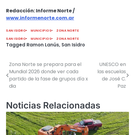
Redacción: Informe Norte /
www.informenorte.com.ar
SAN ISIDRO
MUNICIPIOS
ZONA NORTE
SAN ISIDRO
MUNICIPIOS
ZONA NORTE
Tagged
Ramon Lanús
,
San Isidro
Zona Norte se prepara para el
UNESCO en
Navegación
Mundial 2026 donde ver cada
las escuelas
de
partido de la fase de grupos día x
de José C.
dia
Paz
entradas
Noticias Relacionadas