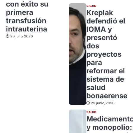
con éxito su
SALUD
primera
Kreplak
transfusión
defendió el
intrauterina
IOMA y
presentó
26 julio, 2026
dos
proyectos
para
reformar el
sistema de
salud
bonaerense
29 junio, 2026
SALUD
Medicament
y monopolio: